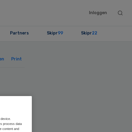
Searc
Inloggen
this
websit
Partners
Skipr
99
Skipr
22
Primary
Sidebar
en
Print
 device.
rs process data
me content and