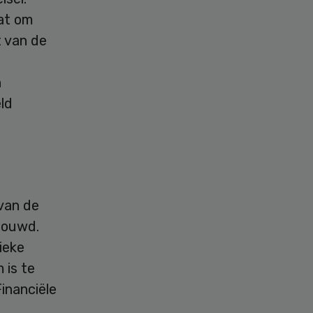
at om
t van de
n
ld
van de
bouwd.
ieke
 is te
inanciële