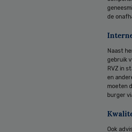
geneesmi
de onafha
Intern
Naast her
gebruik v
RVZ in st
en andere
moeten da
burger vi
Kwalite
Ook advi