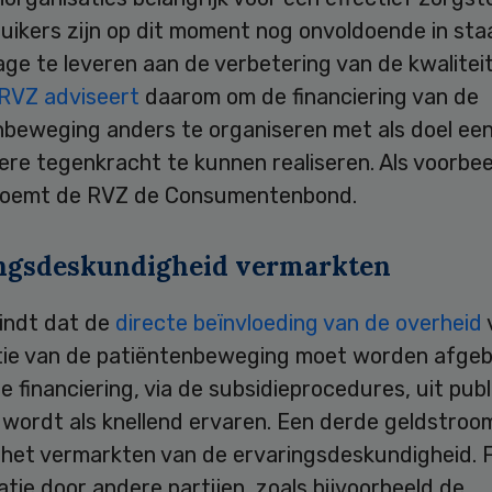
uikers zijn op dit moment nog onvoldoende in sta
age te leveren aan de verbetering van de kwalitei
RVZ adviseert
daarom om de financiering van de
nbeweging anders te organiseren met als doel ee
ere tegenkracht te kunnen realiseren. Als voorbee
noemt de RVZ de Consumentenbond.
ngsdeskundigheid vermarkten
indt dat de
directe beïnvloeding van de overheid
tie van de patiëntenbeweging moet worden afge
e financiering, via de subsidieprocedures, uit publ
wordt als knellend ervaren. Een derde geldstroom
 het vermarkten van de ervaringsdeskundigheid. F
ie door andere partijen, zoals bijvoorbeeld de