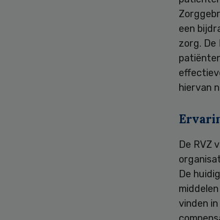
Zorggebr
een bijdr
zorg. De
patiënte
effectiev
hiervan 
Ervari
De RVZ v
organisa
De huidig
middelen 
vinden in
compensat