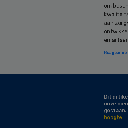
om besch
kwaliteit
aan zorgv
ontwikke
en artsen
Reageer op d
Secondary
Sidebar
Dit artike
onze nie
gestaan.
hoogte.