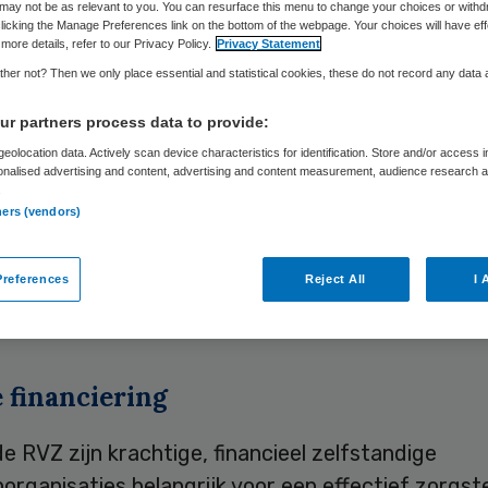
may not be as relevant to you. You can resurface this menu to change your choices or withd
licking the Manage Preferences link on the bottom of the webpage. Your choices will have eff
more details, refer to our Privacy Policy.
Privacy Statement
Skipr Redactie
12 april 2010
,
15:07
30 keer gelezen
her not? Then we only place essential and statistical cookies, these do not record any data
r partners process data to provide:
eolocation data. Actively scan device characteristics for identification. Store and/or access 
n- en gehandicaptenorganisaties moeten de indiv
onalised advertising and content, advertising and content measurement, audience research 
 van patiënten bundelen en omzetten in
.
ners (vendors)
tskeurmerken voor verzekeraars en artsen. Deze i
olgens commercieel uitgevent worden. Dit advise
references
Reject All
I 
r de Volksgezondheid en Zorg (RVZ) in het advies
ls sturende kracht”.
 financiering
e RVZ zijn krachtige, financieel zelfstandige
organisaties belangrijk voor een effectief zorgste