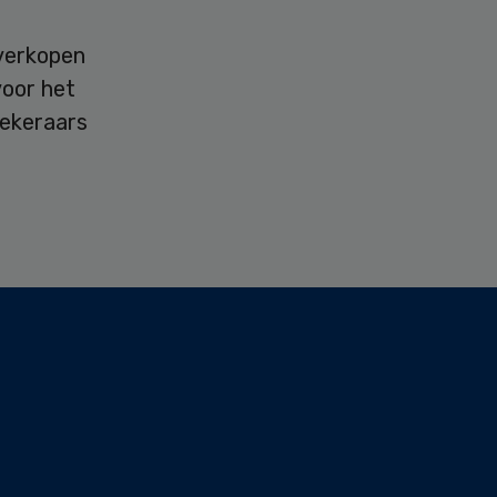
 verkopen
voor het
zekeraars