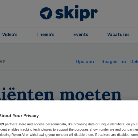
Video’s
Thema’s
Events
Vacatures
ws
Opslaan
Reageer nu
Del
tiënten moeten
gen keurmerk
About Your Privacy
tventen
889
partners store and access personal data, like browsing data or unique identifiers, on your
Accept enables tracking technologies to support the purposes shown under we and our partne
electing Reject All or withdrawing your consent will disable them. If trackers are disabled, so