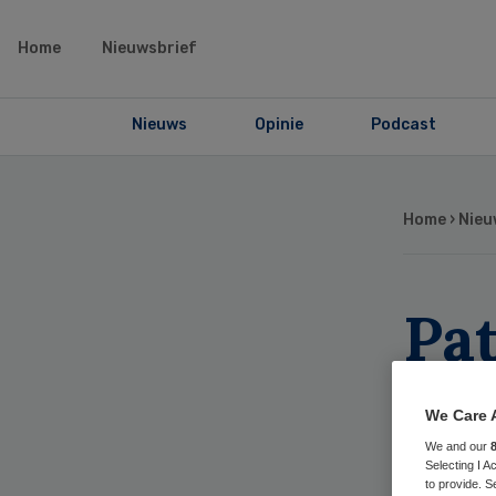
Home
Nieuwsbrief
Nieuws
Opinie
Podcast
Home
›
Nieu
Pa
ei
We Care 
ui
We and our
Selecting I 
to provide. S