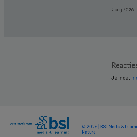
7 aug 2026
Reader
Reactie
Interactions
Je moet
in
© 2026 | BSL Media & Learn
Nature