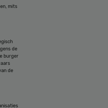
en, mits
egisch
lgens de
de burger
raars
 van de
nisaties