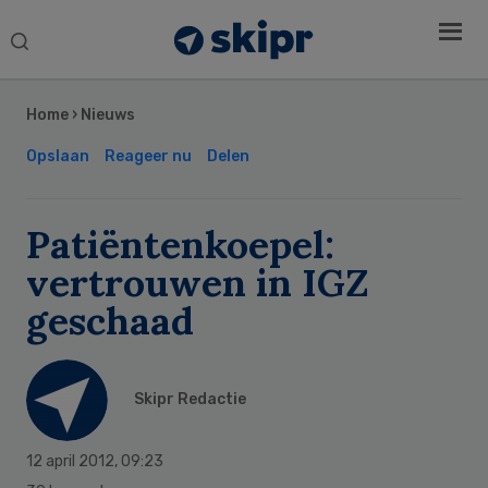
Search
this
Secondary
website
Sidebar
Home
›
Nieuws
Opslaan
Reageer nu
Delen
Patiëntenkoepel:
vertrouwen in IGZ
geschaad
Skipr Redactie
12 april 2012
,
09:23