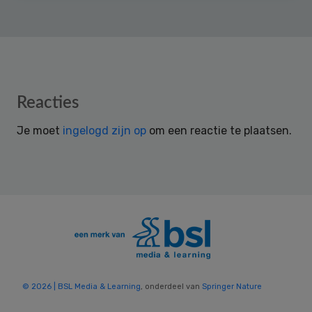
Reader
Reacties
Interactions
Je moet
ingelogd zijn op
om een reactie te plaatsen.
© 2026 | BSL Media & Learning
, onderdeel van
Springer Nature