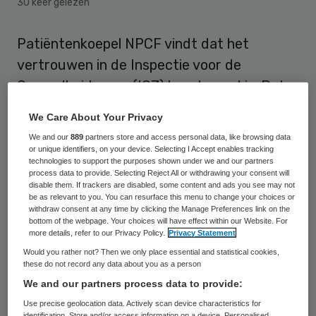
30 keer gelezen
Patiëntenkoepel NPCF vindt dat het
vertrouwen in de Inspectie voor de
Gezondheidszorg (IGZ) beschaamd is. Dat
liet directeur Wilna Wind donderdag weten,
We Care About Your Privacy
naar aanleiding van berichten dat de IGZ al
We and our
889
partners store and access personal data, like browsing data
veel eerder wist van problemen met
or unique identifiers, on your device. Selecting I Accept enables tracking
technologies to support the purposes shown under we and our partners
borstimplantaten van het merk PIP.
process data to provide. Selecting Reject All or withdrawing your consent will
disable them. If trackers are disabled, some content and ads you see may not
be as relevant to you. You can resurface this menu to change your choices or
withdraw consent at any time by clicking the Manage Preferences link on the
Zorgelijk
bottom of the webpage. Your choices will have effect within our Website. For
more details, refer to our Privacy Policy.
Privacy Statement
“
Dit is een heel zorgelijk bericht
. We moeten
Would you rather not? Then we only place essential and statistical cookies,
these do not record any data about you as a person
kunnen vertrouwen op goede zorg en
We and our partners process data to provide:
daarbij is het van belang dat de inspectie
Use precise geolocation data. Actively scan device characteristics for
haar werk goed doet. Dit zijn niet zomaar
identification. Store and/or access information on a device. Personalised