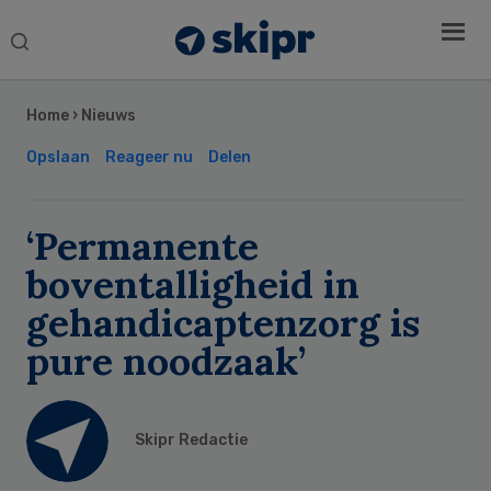
Search
this
Secondary
website
Sidebar
Home
›
Nieuws
Opslaan
Reageer nu
Delen
‘Permanente
boventalligheid in
gehandicaptenzorg is
pure noodzaak’
Skipr Redactie