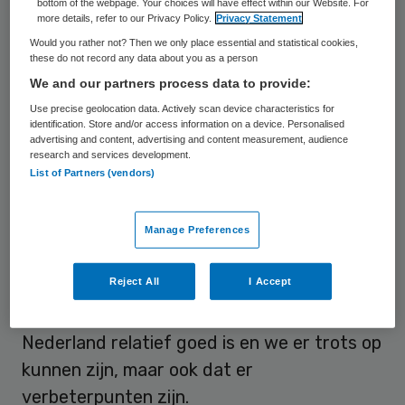
bottom of the webpage. Your choices will have effect within our Website. For
more details, refer to our Privacy Policy.
Privacy Statement
met Zorg en Welzijn
. Hij maakte bij zijn
Would you rather not? Then we only place essential and statistical cookies,
aanstelling als voorzitter bij VGN al
duidelijk
these do not record any data about you as a person
dat hij zich sterk wil maken voor grotere
We and our partners process data to provide:
kansen op de arbeidsmarkt voor mensen
Use precise geolocation data. Actively scan device characteristics for
identification. Store and/or access information on a device. Personalised
met een beperking.
advertising and content, advertising and content measurement, audience
research and services development.
List of Partners (vendors)
Van der Ham
, ook bekend als politicus en
acteur, heeft de afgelopen maanden samen
met VGN een visie en strategie ontwikkeld
Manage Preferences
voor de komende jaren. Hij trok door het
Reject All
I Accept
land om de sector beter te leren kennen en
zag dat de gehandicaptenzorg in
Nederland relatief goed is en we er trots op
kunnen zijn, maar ook dat er
verbeterpunten zijn.