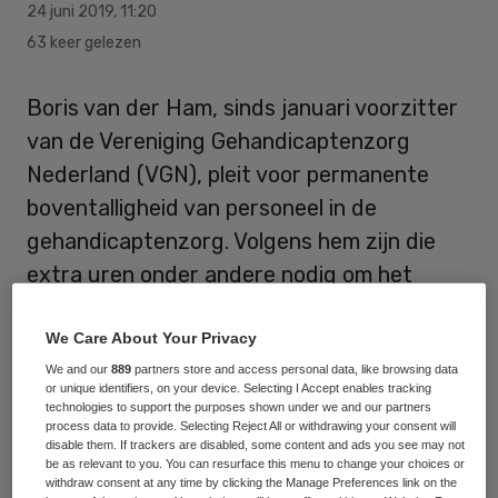
24 juni 2019
,
11:20
63 keer gelezen
Boris van der Ham, sinds januari voorzitter
van de Vereniging Gehandicaptenzorg
Nederland (VGN), pleit voor permanente
boventalligheid van personeel in de
gehandicaptenzorg. Volgens hem zijn die
extra uren onder andere nodig om het
geweld op de werkvloer te verminderen.
We Care About Your Privacy
De voorzitter wil zich de komende tijd
We and our
889
partners store and access personal data, like browsing data
or unique identifiers, on your device. Selecting I Accept enables tracking
focussen op personeelstekorten, het
technologies to support the purposes shown under we and our partners
verminderen van de bureaucratische
process data to provide. Selecting Reject All or withdrawing your consent will
disable them. If trackers are disabled, some content and ads you see may not
rompslomp en de inclusie van
be as relevant to you. You can resurface this menu to change your choices or
withdraw consent at any time by clicking the Manage Preferences link on the
gehandicapten. Dat zegt hij in een
interview