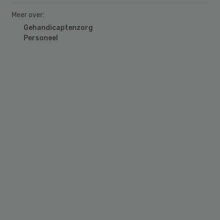
Meer over:
Gehandicaptenzorg
Personeel
Primary
Sidebar