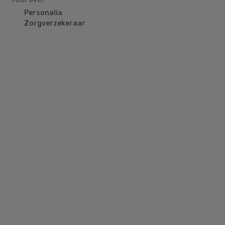
Personalia
Zorgverzekeraar
Primary
Sidebar