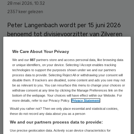
28 mei 2026
,
10:32
2357 keer gelezen
Peter Langenbach wordt per 15 juni 2026
benoemd tot divisievoorzitter van Zilveren
Kruis. Hij volgt Georgette Fijneman op, die
CEO
wordt
van PGGM Pensioenservices.
We Care About Your Privacy
We and our
887
partners store and access personal data, like browsing data
or unique identifiers, on your device. Selecting I Accept enables tracking
technologies to support the purposes shown under we and our partners
Langenbach is sinds juli 2022 directeur
process data to provide. Selecting Reject All or withdrawing your consent will
disable them. If trackers are disabled, some content and ads you see may not
Zorginkoop bij Zilveren Kruis. Na een
be as relevant to you. You can resurface this menu to change your choices or
jarenlange loopbaan bij de Koninklijke
withdraw consent at any time by clicking the Manage Preferences link on the
bottom of the webpage. Your choices will have effect within our Website. For
Luchtmacht maakt Langenbach in 2005 de
more details, refer to our Privacy Policy.
Privacy Statement
overstap naar de gezondheidszorg. Hij
Would you rather not? Then we only place essential and statistical cookies,
these do not record any data about you as a person
begon in de zorg als manager ICT, P&O en
We and our partners process data to provide:
Financiën in het Elisabeth Ziekenhuis.
Use precise geolocation data. Actively scan device characteristics for