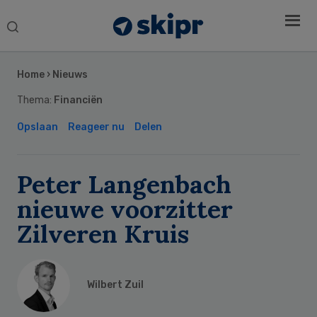
Search
this
Secondary
website
Sidebar
Home
›
Nieuws
Thema:
Financiën
Opslaan
Reageer nu
Delen
Peter Langenbach
nieuwe voorzitter
Zilveren Kruis
Wilbert Zuil