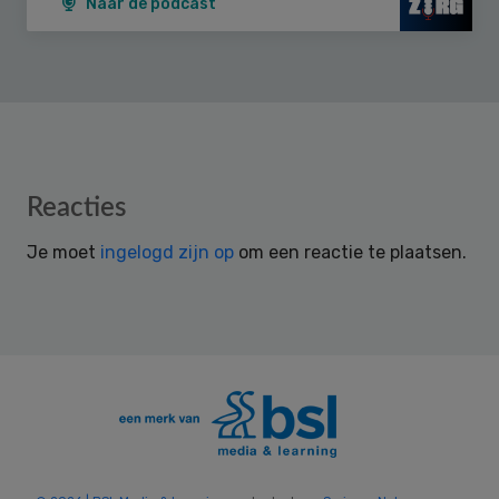
Naar de podcast
Reader
Reacties
Interactions
Je moet
ingelogd zijn op
om een reactie te plaatsen.