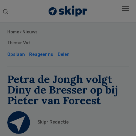
Search
this
Secondary
website
Sidebar
Home
›
Nieuws
Thema:
Vvt
Opslaan
Reageer nu
Delen
Petra de Jongh volgt
Diny de Bresser op bij
Pieter van Foreest
Skipr Redactie