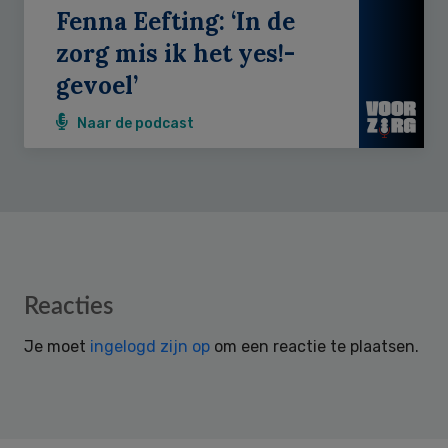
Fenna Eefting: ‘In de
zorg mis ik het yes!-
gevoel’
Naar de podcast
Reader
Reacties
Interactions
Je moet
ingelogd zijn op
om een reactie te plaatsen.