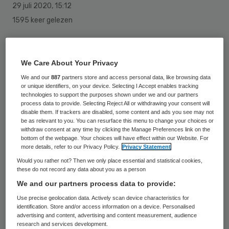
29 juli 2020
,
15:12
1595 keer gelezen
Petra de Jongh wordt 1 januari 2021
voorzitter van de raad van bestuur van
We Care About Your Privacy
zorgorganisatie Pieter van Foreest. Zij
We and our
887
partners store and access personal data, like browsing data
or unique identifiers, on your device. Selecting I Accept enables tracking
neemt daarmee de functie over van de
technologies to support the purposes shown under we and our partners
huidige voorzitter Diny de Bresser, die deze
process data to provide. Selecting Reject All or withdrawing your consent will
disable them. If trackers are disabled, some content and ads you see may not
maand bekendmaakte volgend jaar met
be as relevant to you. You can resurface this menu to change your choices or
withdraw consent at any time by clicking the Manage Preferences link on the
pensioen te gaan.
bottom of the webpage. Your choices will have effect within our Website. For
more details, refer to our Privacy Policy.
Privacy Statement
Would you rather not? Then we only place essential and statistical cookies,
these do not record any data about you as a person
Enorm verheugd
We and our partners process data to provide:
Use precise geolocation data. Actively scan device characteristics for
De Jongh zit sinds januari 2020 in de raad
identification. Store and/or access information on a device. Personalised
advertising and content, advertising and content measurement, audience
van bestuur en vormt samen met De
research and services development.