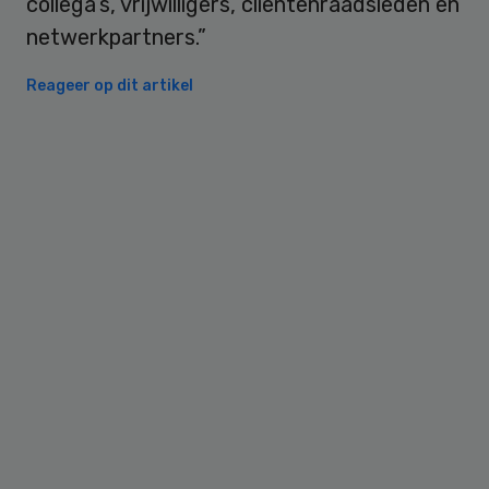
collega’s, vrijwilligers, cliëntenraadsleden en
netwerkpartners.”
Reageer op dit artikel
Primary
Sidebar