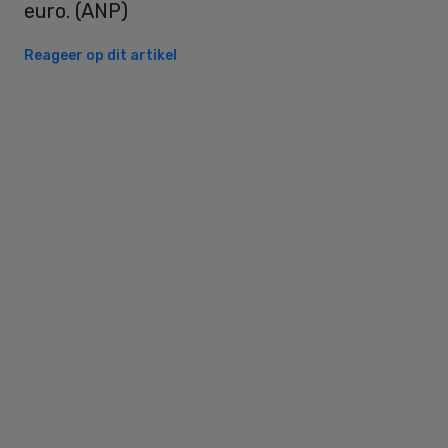
euro. (ANP)
Reageer op dit artikel
Primary
Sidebar