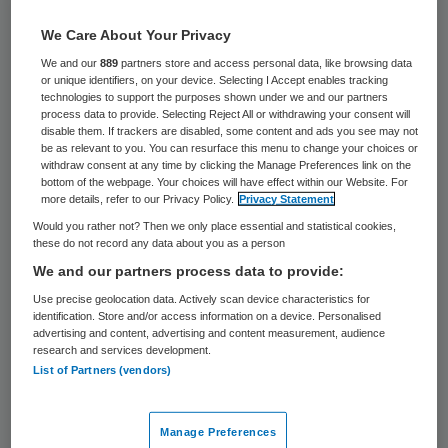
Pensioenbeheerder PGGM heeft 330 miljoen
We Care About Your Privacy
euro belegd in de zogeheten groene
We and our
889
partners store and access personal data, like browsing data
or unique identifiers, on your device. Selecting I Accept enables tracking
staatsobligaties die Frankrijk dinsdag heeft
technologies to support the purposes shown under we and our partners
uitgegeven. Met het geld van
process data to provide. Selecting Reject All or withdrawing your consent will
disable them. If trackers are disabled, some content and ads you see may not
Pensioenfonds Zorg en Welzijn wordt de
be as relevant to you. You can resurface this menu to change your choices or
withdraw consent at any time by clicking the Manage Preferences link on the
Franse overheid in staat gesteld om
bottom of the webpage. Your choices will have effect within our Website. For
more details, refer to our Privacy Policy.
Privacy Statement
programma’s die zijn gericht op het
Would you rather not? Then we only place essential and statistical cookies,
verlagen van CO2-uitstoot en het
these do not record any data about you as a person
vergroten van biodiversiteit in Frankrijk te
We and our partners process data to provide:
financieren.
Use precise geolocation data. Actively scan device characteristics for
identification. Store and/or access information on a device. Personalised
advertising and content, advertising and content measurement, audience
In totaal heeft Frankrijk nu 7 miljard euro
research and services development.
List of Partners (vendors)
opgehaald voor dat doel. De lening wordt
over 22 jaar afgelost, waarmee sprake is
van de langstlopende ‘green bond’ die ooit
Manage Preferences