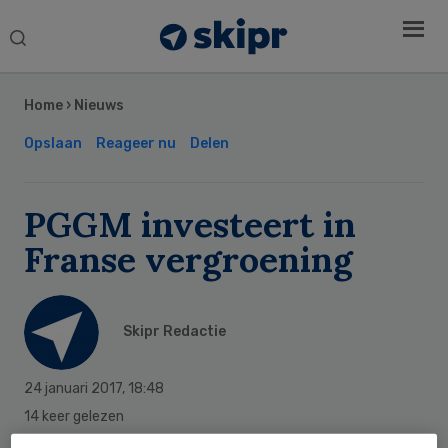
Search
this
Secondary
website
Sidebar
Home
›
Nieuws
Opslaan
Reageer nu
Delen
PGGM investeert in
Franse vergroening
Skipr Redactie
24 januari 2017
,
18:48
14 keer gelezen