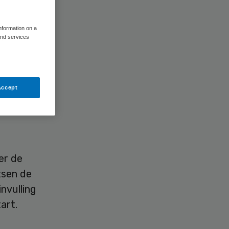
information on a
and services
lezen
zitter van
Accept
er
ter de
tsen de
nvulling
art.