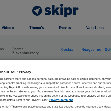
Video’s
Thema’s
Events
Vacatures
ws
Thema:
Opslaan
Reageer nu
Del
Ziekenhuiszorg
About Your Privacy
ter de Kort inte
887
partners store and access personal data, like browsing data or unique identifiers, on your
Accept enables tracking technologies to support the purposes shown under we and our partne
stuursvoorzitter
electing Reject All or withdrawing your consent will disable them. If trackers are disabled, so
may not be as relevant to you. You can resurface this menu to change your choices or withd
licking the Manage Preferences link on the bottom of the webpage. Your choices will have eff
Z
more details, refer to our Privacy Policy.
Privacy Statement
her not? Then we only place essential and statistical cookies, these do not record any data