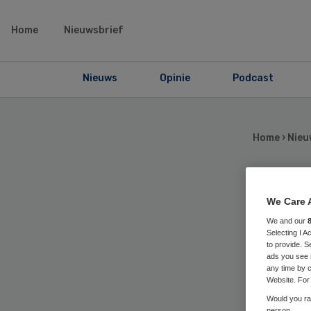
Home
Nieuwsbrief
Nieuws
Opinie
Podcast
Home
›
Nieu
We Care 
Pie
We and our
Selecting I 
be
to provide. S
ads you see 
any time by c
JB
Website. For 
Would you rat
person