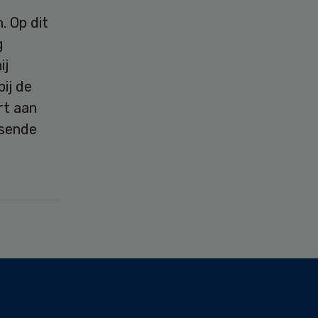
. Op dit
g
ij
ij de
rt aan
ssende