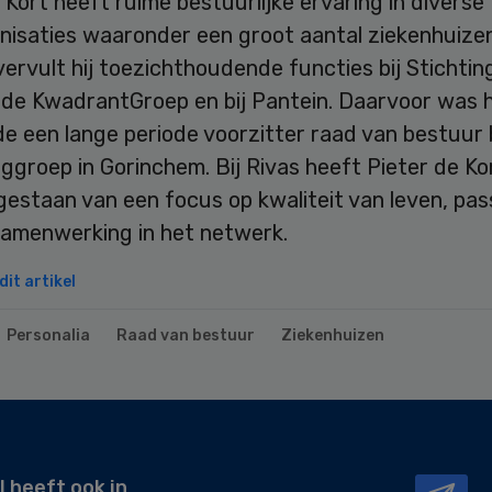
 Kort heeft ruime bestuurlijke ervaring in diverse
nisaties waaronder een groot aantal ziekenhuizen
rvult hij toezichthoudende functies bij Stichtin
 de KwadrantGroep en bij Pantein. Daarvoor was h
 een lange periode voorzitter raad van bestuur b
ggroep in Gorinchem. Bij Rivas heeft Pieter de Ko
gestaan van een focus op kwaliteit van leven, pa
samenwerking in het netwerk.
it artikel
Personalia
Raad van bestuur
Ziekenhuizen
l heeft ook in