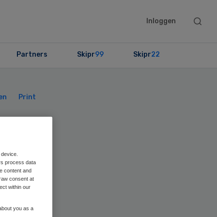
Searc
Inloggen
this
websit
Partners
Skipr
99
Skipr
22
Primary
Sidebar
en
Print
rim
 device.
rs process data
me content and
raw consent at
ect within our
 about you as a