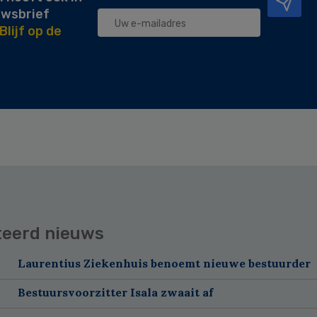
uwsbrief
Blijf op de
teerd nieuws
Laurentius Ziekenhuis benoemt nieuwe bestuurder
Bestuursvoorzitter Isala zwaait af