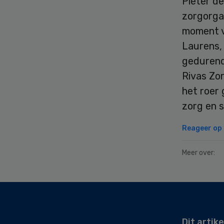
Pieter de
zorgorga
moment ve
Laurens,
gedurende
Rivas Zor
het roer 
zorg en 
Reageer op d
Meer over:
Secondary
Sidebar
Dit artike