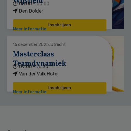
Wijsheid
00:00 - 00:00
Den Dolder
Inschrijven
Meer informatie
16 december 2025, Utrecht
Masterclass
Teamdynamiek
09:00 - 16:30
Van der Valk Hotel
Inschrijven
Meer informatie