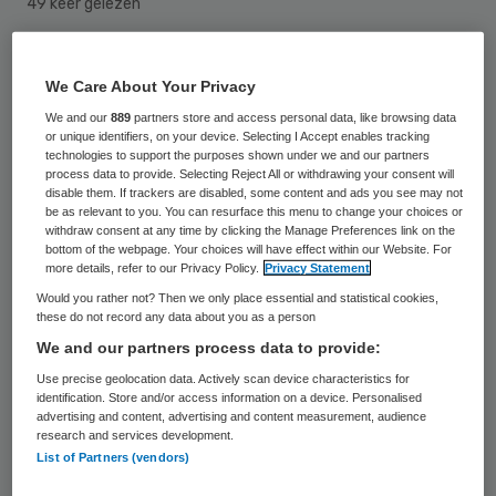
49 keer gelezen
Stichting Pleyade en Stichting Catharina in
We Care About Your Privacy
Arnhem hebben hun aanvraag voor een
We and our
889
partners store and access personal data, like browsing data
vergunning voor een fusie ingetrokken. Zij
or unique identifiers, on your device. Selecting I Accept enables tracking
technologies to support the purposes shown under we and our partners
zijn de Nederlandse Mededingingsautoriteit
process data to provide. Selecting Reject All or withdrawing your consent will
disable them. If trackers are disabled, some content and ads you see may not
(NMa) net voor geweest: de NMa was van
be as relevant to you. You can resurface this menu to change your choices or
plan de fusie te verbieden. Dat laat de NMa
withdraw consent at any time by clicking the Manage Preferences link on the
bottom of the webpage. Your choices will have effect within our Website. For
vrijdag weten.
more details, refer to our Privacy Policy.
Privacy Statement
Would you rather not? Then we only place essential and statistical cookies,
these do not record any data about you as a person
Concurrentie belemmeren
We and our partners process data to provide:
Use precise geolocation data. Actively scan device characteristics for
Pleyade
en
Catharina
zijn actief in de
identification. Store and/or access information on a device. Personalised
advertising and content, advertising and content measurement, audience
verzorgingshuiszorg en psychogeriatrische
research and services development.
en somatische verpleeghuiszorg. Volgens
de
List of Partners (vendors)
NMa
zou de fusie de keuzemogelijkheden