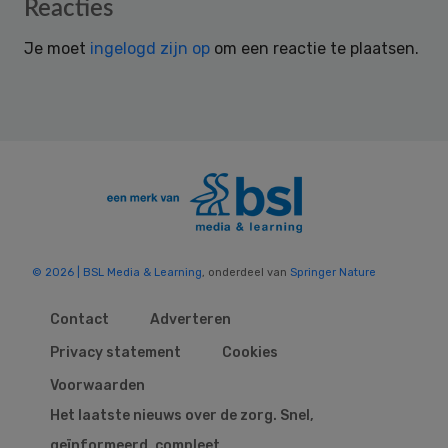
Reader
Reacties
Interactions
Je moet
ingelogd zijn op
om een reactie te plaatsen.
© 2026 | BSL Media & Learning
, onderdeel van
Springer Nature
Contact
Adverteren
Privacy statement
Cookies
Voorwaarden
Het laatste nieuws over de zorg. Snel,
geïnformeerd, compleet