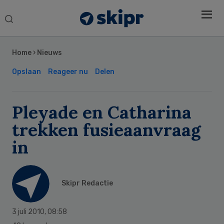
Search
this
Secondary
website
Sidebar
Home
›
Nieuws
Opslaan
Reageer nu
Delen
Pleyade en Catharina
trekken fusieaanvraag
in
Skipr Redactie
3 juli 2010
,
08:58