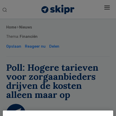
Search
this
Secondary
website
Sidebar
Home
›
Nieuws
Thema:
Financiën
Opslaan
Reageer nu
Delen
Poll: Hogere tarieven
voor zorgaanbieders
drijven de kosten
alleen maar op
Skipr Redactie