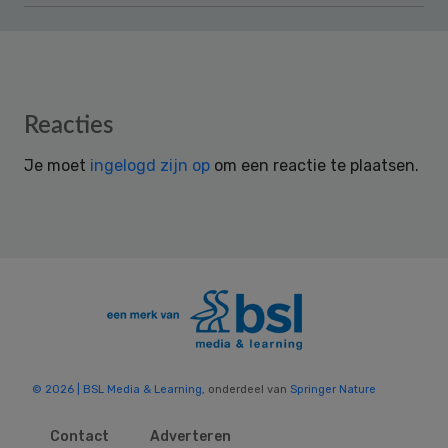
Reader
Reacties
Interactions
Je moet
ingelogd zijn op
om een reactie te plaatsen.
© 2026 | BSL Media & Learning
, onderdeel van
Springer Nature
Contact
Adverteren