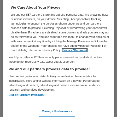
We Care About Your Privacy
18 november 2024
,
17:03
We and our
887
partners store and access personal data, like browsing data
952 keer gelezen
or unique identifiers, on your device. Selecting I Accept enables tracking
technologies to support the purposes shown under we and our partners
process data to provide. Selecting Reject All or withdrawing your consent will
Rechters hebben zorgverzekeraars dit jaar
disable them. If trackers are disabled, some content and ads you see may not
be as relevant to you. You can resurface this menu to change your choices or
tot twee keer toe op de vingers getikt
withdraw consent at any time by clicking the Manage Preferences link on the
omdat ze zorgaanbieders te lage tarieven
bottom of the webpage. Your choices will have effect within our Website. For
more details, refer to our Privacy Policy.
Privacy Statement
betalen, zo
meldden we
afgelopen week.
Would you rather not? Then we only place essential and statistical cookies,
Zorgverzekeraars houden onvoldoende
these do not record any data about you as a person
We and our partners process data to provide:
rekening met de stijgende kosten waar
Use precise geolocation data. Actively scan device characteristics for
zorgaanbieders mee te maken hebben,
identification. Store and/or access information on a device. Personalised
zoals personeelskosten die stijgen door
advertising and content, advertising and content measurement, audience
research and services development.
cao-afspraken, vinden de rechters. De
List of Partners (vendors)
tarieven moeten dus omhoog.
Manage Preferences