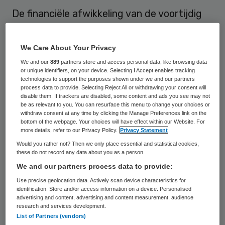
De financiële afwikkeling van de voortijdig
afgeblazen medische docu-soap “24 uur
tussen leven en dood” kost het VUmc 188
We Care About Your Privacy
duizend euro.
We and our
889
partners store and access personal data, like browsing data
or unique identifiers, on your device. Selecting I Accept enables tracking
technologies to support the purposes shown under we and our partners
Na
hevige kritiek in de media
verzocht het
process data to provide. Selecting Reject All or withdrawing your consent will
VUmc zender RTL en producent Eyeworks
disable them. If trackers are disabled, some content and ads you see may not
be as relevant to you. You can resurface this menu to change your choices or
om van
verdere uitzending van het
withdraw consent at any time by clicking the Manage Preferences link on the
bottom of the webpage. Your choices will have effect within our Website. For
programma af te zien.
In onderling overleg
more details, refer to our Privacy Policy.
Privacy Statement
is overeen gekomen dat alle drie de partijen
Would you rather not? Then we only place essential and statistical cookies,
these do not record any data about you as a person
in gelijke mate delen in de directe kosten
We and our partners process data to provide:
die gemaakt zijn voor dit project. Het gaat
Use precise geolocation data. Actively scan device characteristics for
hierbij om een bedrag van een kleine zes
identification. Store and/or access information on a device. Personalised
advertising and content, advertising and content measurement, audience
ton.
research and services development.
List of Partners (vendors)