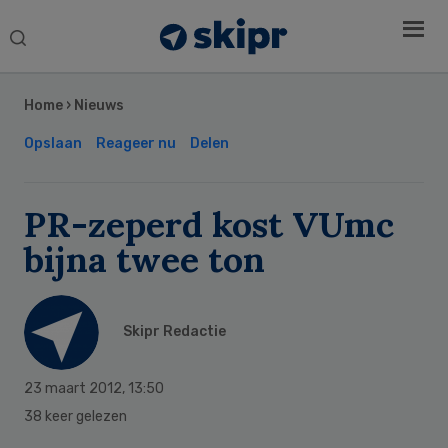
Search
this
Secondary
website
Sidebar
Home
›
Nieuws
Opslaan
Reageer nu
Delen
PR-zeperd kost VUmc
bijna twee ton
Skipr Redactie
23 maart 2012
,
13:50
38 keer gelezen