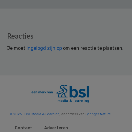
Reader
Reacties
Interactions
Je moet
ingelogd zijn op
om een reactie te plaatsen.
© 2026 | BSL Media & Learning
, onderdeel van
Springer Nature
Contact
Adverteren