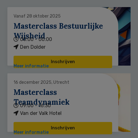
Vanaf 28 oktober 2025
Masterclass Bestuurlijke
Wijsheid
00:00 - 00:00
Den Dolder
Inschrijven
Meer informatie
16 december 2025, Utrecht
Masterclass
Teamdynamiek
09:00 - 16:30
Van der Valk Hotel
Inschrijven
Meer informatie