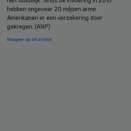
niet duidelijk. Sinds de invoering in 2010
hebben ongeveer 20 miljoen arme
Amerikanen er een verzekering door
gekregen. (ANP)
Reageer op dit artikel
Primary
Sidebar