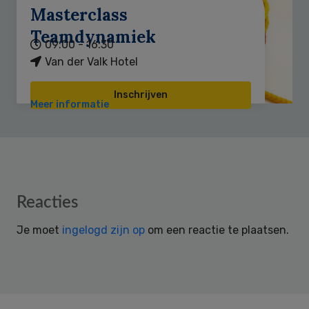
Masterclass
Teamdynamiek
09:00 - 16:30
Van der Valk Hotel
Inschrijven
Meer informatie
Reader
Reacties
Interactions
Je moet
ingelogd zijn op
om een reactie te plaatsen.