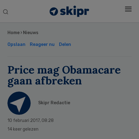
Search
this
Secondary
website
Sidebar
Home
›
Nieuws
Opslaan
Reageer nu
Delen
Price mag Obamacare
gaan afbreken
Skipr Redactie
10 februari 2017
,
08:28
14 keer gelezen