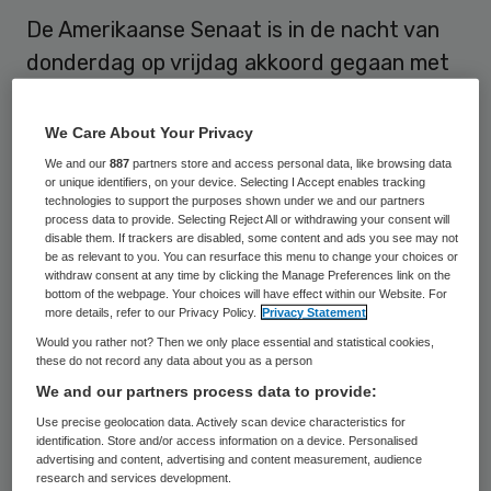
De Amerikaanse Senaat is in de nacht van
donderdag op vrijdag akkoord gegaan met
de benoeming van Tom Price als minister
van Volksgezondheid. In die functie zal hij
We Care About Your Privacy
het veelbesproken
We and our
887
partners store and access personal data, like browsing data
or unique identifiers, on your device. Selecting I Accept enables tracking
zorgverzekeringssysteem Obamacare
technologies to support the purposes shown under we and our partners
process data to provide. Selecting Reject All or withdrawing your consent will
ontmantelen, zoals president Donald Trump
disable them. If trackers are disabled, some content and ads you see may not
in zijn campagne al beloofde.
be as relevant to you. You can resurface this menu to change your choices or
withdraw consent at any time by clicking the Manage Preferences link on the
bottom of the webpage. Your choices will have effect within our Website. For
De Republikein Price uit de staat Georgia
more details, refer to our Privacy Policy.
Privacy Statement
staat bekend als een fervent tegenstander
Would you rather not? Then we only place essential and statistical cookies,
these do not record any data about you as a person
van Obamacare. Deze Affordable Care Act
We and our partners process data to provide:
(wet voor betaalbare zorg) biedt miljoenen
Use precise geolocation data. Actively scan device characteristics for
voorheen onverzekerde Amerikanen
identification. Store and/or access information on a device. Personalised
advertising and content, advertising and content measurement, audience
dekking bij ziektekosten, maar is een doorn
research and services development.