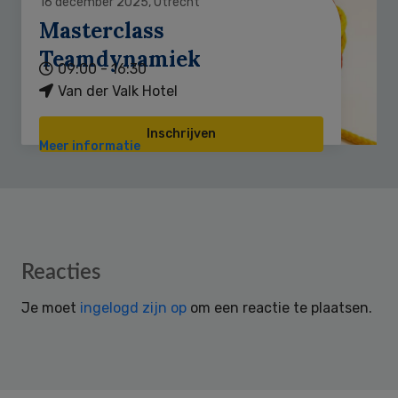
16 december 2025, Utrecht
Masterclass
Teamdynamiek
09:00 - 16:30
Van der Valk Hotel
Inschrijven
Meer informatie
Reader
Reacties
Interactions
Je moet
ingelogd zijn op
om een reactie te plaatsen.