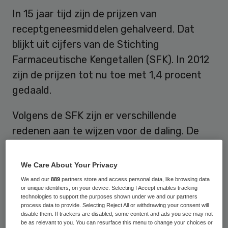
In 15 jaar tijd zijn de prijzen van
receptgeneesmiddelen gehalveerd. Dat
blijkt uit cijfers van de Stichting
Farmaceutische Kengetallen (SFK). In 2012
zijn de prijzen tot nu toe met 1,4 procent
gedaald.
Volgens de SFK zijn er verschillende
redenen aan te wijzen voor de daling. De
Wet geneesmiddelenprijzen, de
zogenoemde clawback, vrijwillige
We Care About Your Privacy
prijsverlagingen door producenten en het
We and our
889
partners store and access personal data, like browsing data
or unique identifiers, on your device. Selecting I Accept enables tracking
preferentiebeleid van zorgverzekeraars
technologies to support the purposes shown under we and our partners
hebben er allemaal aan bijgedragen.
process data to provide. Selecting Reject All or withdrawing your consent will
disable them. If trackers are disabled, some content and ads you see may not
be as relevant to you. You can resurface this menu to change your choices or