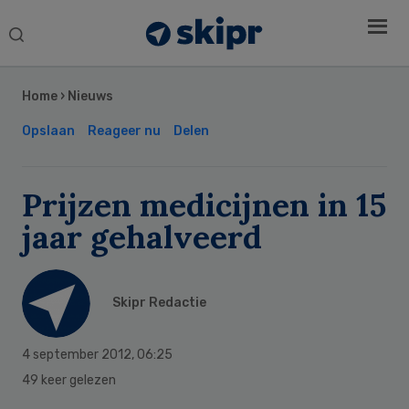
Search
this
Secondary
website
Sidebar
Home
›
Nieuws
Opslaan
Reageer nu
Delen
Prijzen medicijnen in 15
jaar gehalveerd
Skipr Redactie
4 september 2012
,
06:25
49 keer gelezen