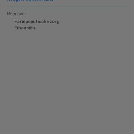
Meer over:
Farmaceutische zorg
Financiën
Primary
Sidebar