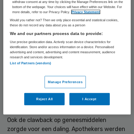
withdraw consent at any time by clicking the Manage Preferences link on the
Maximumprijzen
bottom of the webpage. Your choices will have effect within our Website. For
more details, refer to our Privacy Policy.
Privacy Statement
Would you rather not? Then we only place essential and statistical cookies,
De Wet geneesmiddelenprijzen (1996) biedt
these do not record any data about you as a person
de minister van Volksgezondheid de ruimte
We and our partners process data to provide:
om maximumprijzen voor geneesmiddelen
Use precise geolocation data. Actively scan device characteristics for
identification. Store and/or access information on a device. Personalised
vast te stellen. Dat gebeurt tweemaal per
advertising and content, advertising and content measurement, audience
jaar. De prijzen daalden daardoor telkens
research and services development.
List of Partners (vendors)
met gemiddeld 3 tot 4 procent per jaar, zo
stelt het SFK. Dat veroorzaakte in 2012 de
Manage Preferences
daling van 1,4 procent tot nu toe.
Reject All
I Accept
Clawback op geneesmiddelen
Ook de clawback op geneesmiddelen
zorgde voor een daling. Apothekers werden