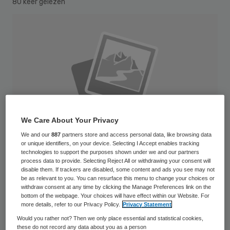
80 keer gelezen
We Care About Your Privacy
We and our
887
partners store and access personal data, like browsing data
or unique identifiers, on your device. Selecting I Accept enables tracking
technologies to support the purposes shown under we and our partners
process data to provide. Selecting Reject All or withdrawing your consent will
disable them. If trackers are disabled, some content and ads you see may not
be as relevant to you. You can resurface this menu to change your choices or
Na lange en moeizame onderhandelingen
withdraw consent at any time by clicking the Manage Preferences link on the
bottom of the webpage. Your choices will have effect within our Website. For
hebben de LAD, Federatie Medisch
more details, refer to our Privacy Policy.
Privacy Statement
Specialisten en de NVZ onlangs een
Would you rather not? Then we only place essential and statistical cookies,
these do not record any data about you as a person