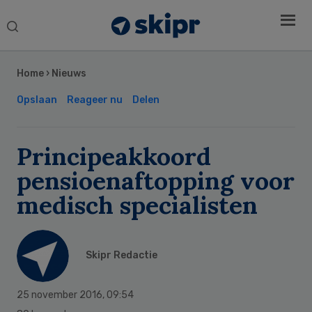
Search
this
Secondary
website
Sidebar
Home
›
Nieuws
Opslaan
Reageer nu
Delen
Principeakkoord
pensioenaftopping voor
medisch specialisten
Skipr Redactie
25 november 2016
,
09:54