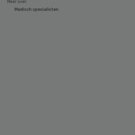
Meer over:
Medisch specialisten
Primary
Sidebar