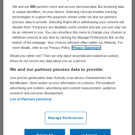
Een Amerikaanse proef die mogelijk leidt tot
We and our
889
partners store and access personal data, like browsing data
or unique identifiers, on your device. Selecting I Accept enables tracking
een vaccin tegen ebola verloopt tot
technologies to support the purposes shown under we and our partners
process data to provide. Selecting Reject All or withdrawing your consent will
dusverre goed. Sinds 2 september zijn 10
disable them. If trackers are disabled, some content and ads you see may not
be as relevant to you. You can resurface this menu to change your choices or
vrijwilligers met een stof van de firma
withdraw consent at any time by clicking the Manage Preferences link on the
bottom of the webpage. Your choices will have effect within our Website. For
GlaxoSmithKline ingeënt, zei een van de
more details, refer to our Privacy Policy.
Privacy Statement
betrokken medici, Anthony Fauci, deze
Would you rather not? Then we only place essential and statistical cookies,
week in Washington tegen een
these do not record any data about you as a person
We and our partners process data to provide:
senaatscommissie. In de komende dagen
Use precise geolocation data. Actively scan device characteristics for
krijgen nog 10 vrijwilligers de stof
identification. Store and/or access information on a device. Personalised
toegediend.
advertising and content, advertising and content measurement, audience
research and services development.
List of Partners (vendors)
De Amerikaanse president Barack Obama
heeft dinsdag gezegd dat de VS een reeks
Manage Preferences
behandel- en opleidingscentra gaat bouwen
in West-Afrika.