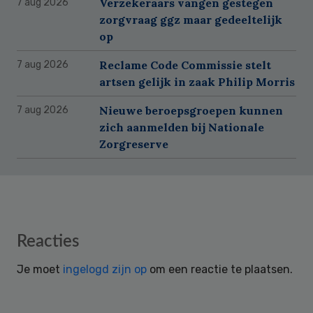
Verzekeraars vangen gestegen
7 aug 2026
zorgvraag ggz maar gedeeltelijk
op
Reclame Code Commissie stelt
7 aug 2026
artsen gelijk in zaak Philip Morris
Nieuwe beroepsgroepen kunnen
7 aug 2026
zich aanmelden bij Nationale
Zorgreserve
Reader
Reacties
Interactions
Je moet
ingelogd zijn op
om een reactie te plaatsen.