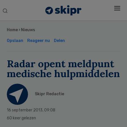
Search
this
Secondary
website
Sidebar
Home
›
Nieuws
Opslaan
Reageer nu
Delen
Radar opent meldpunt
medische hulpmiddelen
Skipr Redactie
16 september 2013
,
09:08
60 keer gelezen