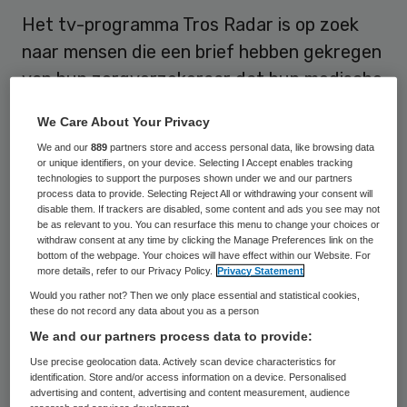
Het tv-programma Tros Radar is op zoek
naar mensen die een brief hebben gekregen
van hun zorgverzekeraar dat hun medische
hulpmiddelen niet meer vergoed worden bij
We Care About Your Privacy
hun apotheek. De verzekeraar geeft daarbij
We and our
889
partners store and access personal data, like browsing data
als reden dat de apotheek niet beschikt
or unique identifiers, on your device. Selecting I Accept enables tracking
technologies to support the purposes shown under we and our partners
over een keurmerk van de Stichting
process data to provide. Selecting Reject All or withdrawing your consent will
disable them. If trackers are disabled, some content and ads you see may not
Erkenningsregeling voor leveranciers van
be as relevant to you. You can resurface this menu to change your choices or
Medische Hulpmiddelen (SEMH).
withdraw consent at any time by clicking the Manage Preferences link on the
bottom of the webpage. Your choices will have effect within our Website. For
more details, refer to our Privacy Policy.
Privacy Statement
Sommige zorgverzekeraars hebben dit
Would you rather not? Then we only place essential and statistical cookies,
keurmerk van de hulpmiddelenbranche
these do not record any data about you as a person
We and our partners process data to provide:
sinds dit jaar verplicht gesteld voor
Use precise geolocation data. Actively scan device characteristics for
apothekers die incontinentie-, diabetes-,
identification. Store and/or access information on a device. Personalised
stoma- en verbandmiddelen leveren. Radar
advertising and content, advertising and content measurement, audience