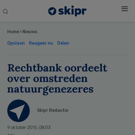
Search
this
Secondary
website
Sidebar
Home
›
Nieuws
Opslaan
Reageer nu
Delen
Rechtbank oordeelt
over omstreden
natuurgenezeres
Skipr Redactie
9 oktober 2015
,
08:03