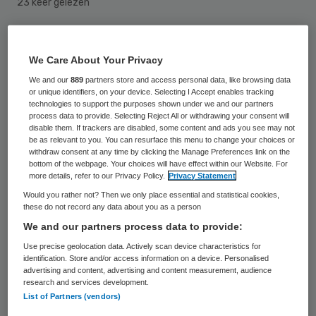
23 keer gelezen
Moet een natuurgenezeres uit Kockengen
We Care About Your Privacy
toch nog de cel in en zo ja, voor hoelang?
We and our
889
partners store and access personal data, like browsing data
Daarover doen de rechters in hoger beroep
or unique identifiers, on your device. Selecting I Accept enables tracking
vrijdag uitspraak. De vrouw behandelde
technologies to support the purposes shown under we and our partners
process data to provide. Selecting Reject All or withdrawing your consent will
tussen 2006 en 2011 ongeveer 780 mensen
disable them. If trackers are disabled, some content and ads you see may not
be as relevant to you. You can resurface this menu to change your choices or
met het Afrikaanse plantenextract
withdraw consent at any time by clicking the Manage Preferences link on the
bottom of the webpage. Your choices will have effect within our Website. For
ibogaïne, dat een wondermiddel tegen
more details, refer to our Privacy Policy.
Privacy Statement
verslaving zou zijn. Maar die stof kan ook
Would you rather not? Then we only place essential and statistical cookies,
these do not record any data about you as a person
hallucinaties veroorzaken. Het Openbaar
We and our partners process data to provide:
Ministerie (OM) wil haar in de cel voor 35
Use precise geolocation data. Actively scan device characteristics for
maanden waarvan twaalf voorwaardelijk.
identification. Store and/or access information on a device. Personalised
advertising and content, advertising and content measurement, audience
research and services development.
De rechtbank veroordeelde haar vorig jaar
List of Partners (vendors)
tot 141 dagen gevangenisstraf, die ze in