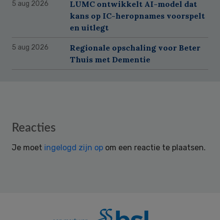
LUMC ontwikkelt AI-model dat
5 aug 2026
kans op IC-heropnames voorspelt
en uitlegt
Regionale opschaling voor Beter
5 aug 2026
Thuis met Dementie
Reader
Reacties
Interactions
Je moet
ingelogd zijn op
om een reactie te plaatsen.