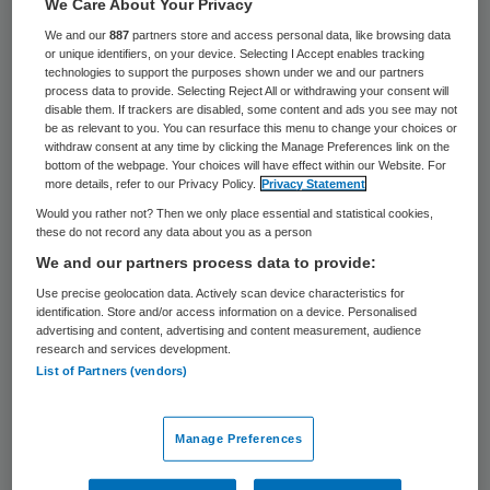
We Care About Your Privacy
zichtbaar opgelucht en volgde de uitleg
We and our
887
partners store and access personal data, like browsing data
or unique identifiers, on your device. Selecting I Accept enables tracking
over de beslissing aandachtig. De hoogste
technologies to support the purposes shown under we and our partners
baas van justitie heeft excuses
process data to provide. Selecting Reject All or withdrawing your consent will
disable them. If trackers are disabled, some content and ads you see may not
aangeboden aan De B. Het OM en De B. zijn
be as relevant to you. You can resurface this menu to change your choices or
withdraw consent at any time by clicking the Manage Preferences link on the
in overleg over een schadevergoeding.
bottom of the webpage. Your choices will have effect within our Website. For
more details, refer to our Privacy Policy.
Privacy Statement
Would you rather not? Then we only place essential and statistical cookies,
Gerechtelijke dwaling
these do not record any data about you as a person
We and our partners process data to provide:
Het beeld van De B. als seriemoordenares is
Use precise geolocation data. Actively scan device characteristics for
identification. Store and/or access information on a device. Personalised
met deze uitspraak bijgesteld, zoals het
advertising and content, advertising and content measurement, audience
Openbaar Ministerie (OM) vorige maand had
research and services development.
List of Partners (vendors)
geëist. Tegelijk is met het arrest een van de
grootste gerechtelijke dwalingen
uit de
Manage Preferences
Nederlandse rechtsgeschiedenis een feit.
Het proces over de vermeende moorden op