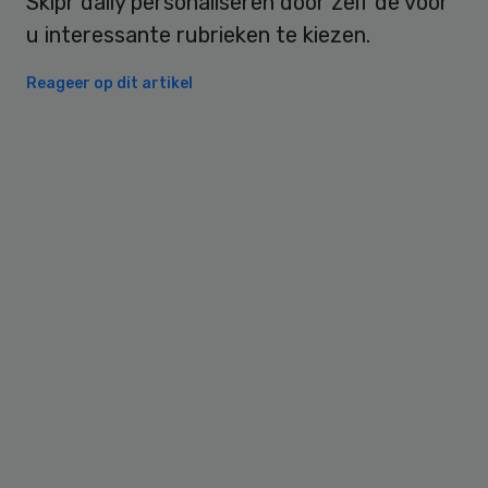
Skipr daily personaliseren door zelf de voor
u interessante rubrieken te kiezen.
Reageer op dit artikel
Primary
Sidebar