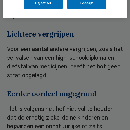
Reject All
I Accept
ziekenhuispatiënten loopt al sinds
september 2001.
Lichtere vergrijpen
Voor een aantal andere vergrijpen, zoals het
vervalsen van een high-schooldiploma en
diefstal van medicijnen, heeft het hof geen
straf opgelegd.
Eerder oordeel ongegrond
Het is volgens het hof niet vol te houden
dat de ernstig zieke kleine kinderen en
bejaarden een onnatuurlijke of zelfs