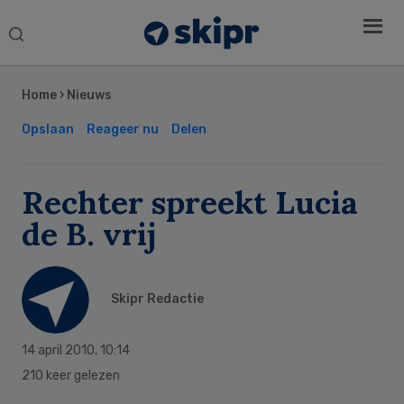
Search
this
Secondary
website
Sidebar
Home
›
Nieuws
Opslaan
Reageer nu
Delen
Rechter spreekt Lucia
de B. vrij
Skipr Redactie
14 april 2010
,
10:14
210 keer gelezen