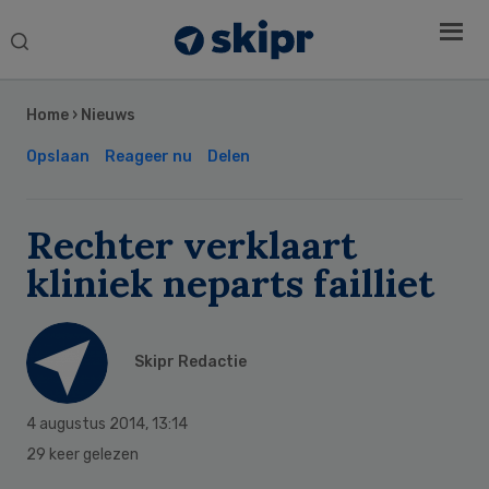
Search
this
Secondary
website
Sidebar
Home
›
Nieuws
Opslaan
Reageer nu
Delen
Rechter verklaart
kliniek neparts failliet
Skipr Redactie
4 augustus 2014
,
13:14
29 keer gelezen