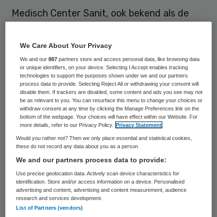
Medisch Center Sanit, ook bekend als de
kliniek van de zogenoemde neparts uit
Huissen, is op 29 juli door de rechter failliet
We Care About Your Privacy
verklaard. Dat meldt dagblad De
We and our
887
partners store and access personal data, like browsing data
or unique identifiers, on your device. Selecting I Accept enables tracking
Gelderlander.
technologies to support the purposes shown under we and our partners
process data to provide. Selecting Reject All or withdrawing your consent will
disable them. If trackers are disabled, some content and ads you see may not
De 52-jarige neparts Fred B. uit Huissen is
be as relevant to you. You can resurface this menu to change your choices or
in mei aangehouden. Hij wordt verdacht van
withdraw consent at any time by clicking the Manage Preferences link on the
bottom of the webpage. Your choices will have effect within our Website. For
mishandeling, oplichting en valsheid in
more details, refer to our Privacy Policy.
Privacy Statement
geschrifte
. Ook wordt de Huissenaar
Would you rather not? Then we only place essential and statistical cookies,
these do not record any data about you as a person
verdacht van misbruik van de titel arts. De
We and our partners process data to provide:
man stond niet geregistreerd in het BIG-
Use precise geolocation data. Actively scan device characteristics for
register, terwijl elke in Nederland werkzame
identification. Store and/or access information on a device. Personalised
advertising and content, advertising and content measurement, audience
arts daartoe verplicht is.
research and services development.
List of Partners (vendors)