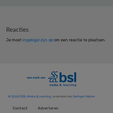
Reader
Reacties
Interactions
Je moet
ingelogd zijn op
om een reactie te plaatsen.
© 2026 | BSL Media & Learning
, onderdeel van
Springer Nature
Contact
Adverteren