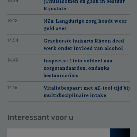
(Thuis)komen en gaan in bestuur
16:34
Rijnstate
NZa: Langdurige zorg houdt weer
16:12
geld over
Geschorste huisarts Rhoon deed
14:54
werk onder invloed van alcohol
Inspectie: Livio voldoet aan
14:49
zorgstandaarden, ondanks
bestuurscrisis
Vitalis bespaart met AI-tool tijd bij
14:18
multidisciplinaire intake
Interessant voor u