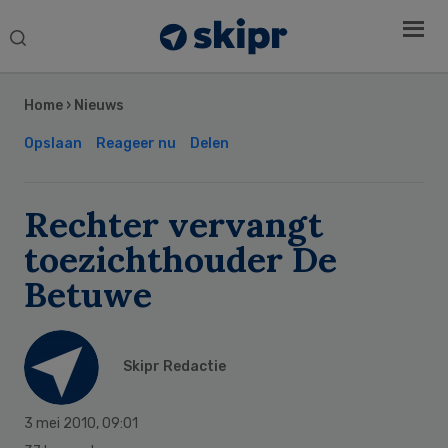
Search
this
Secondary
website
Sidebar
Home
›
Nieuws
Opslaan
Reageer nu
Delen
Rechter vervangt
toezichthouder De
Betuwe
Skipr Redactie
3 mei 2010
,
09:01