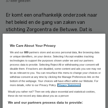
37 keer gelezen
Er komt een onafhankelijk onderzoek naar
het beleid en de gang van zaken van
stichting Zorgcentra de Betuwe. Dat is
volgens de landelijke organisatie van
cliëntenraden LOC de uitspraak van de
We Care About Your Privacy
ondernemingskamer, zo liet LOC donderdag
We and our
889
partners store and access personal data, like browsing data
or unique identifiers, on your device. Selecting I Accept enables tracking
weten. De rechter vervangt ook de
technologies to support the purposes shown under we and our partners
voorzitter van de raad van toezicht.
process data to provide. Selecting Reject All or withdrawing your consent will
disable them. If trackers are disabled, some content and ads you see may not
be as relevant to you. You can resurface this menu to change your choices or
withdraw consent at any time by clicking the Manage Preferences link on the
Ondermaatse zorg
bottom of the webpage. Your choices will have effect within our Website. For
more details, refer to our Privacy Policy.
Privacy Statement
Would you rather not? Then we only place essential and statistical cookies,
Cliënten van de zorginstelling
Stichting
these do not record any data about you as a person
Zorgcentra De Betuwe
stapten
naar de
We and our partners process data to provide:
ondernemingskamer
van het gerechtshof in