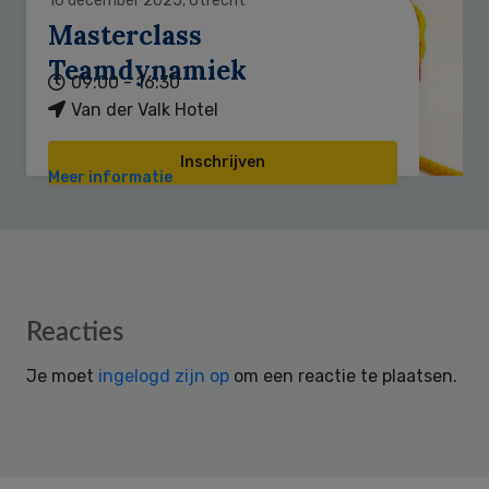
16 december 2025, Utrecht
Masterclass
Teamdynamiek
09:00 - 16:30
Van der Valk Hotel
Inschrijven
Meer informatie
Reader
Reacties
Interactions
Je moet
ingelogd zijn op
om een reactie te plaatsen.