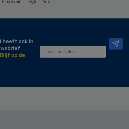
Financiën
Pgb
Wlz
l heeft ook in
uwsbrief
Blijf op de