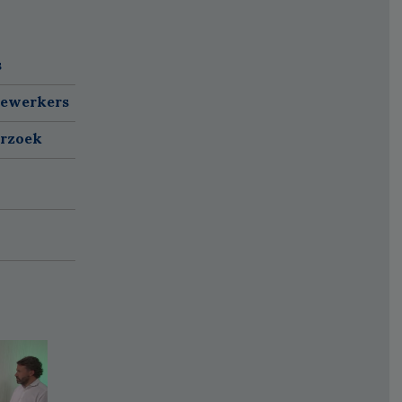
s
dewerkers
erzoek