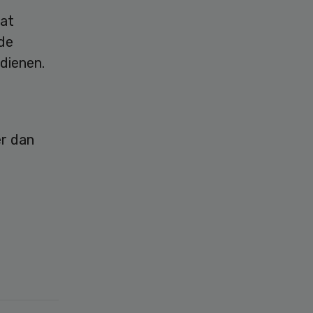
aat
 de
dienen.
er dan