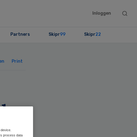
Searc
Inloggen
this
websit
Partners
Skipr
99
Skipr
22
Primary
Sidebar
en
Print
de
 device.
rs process data