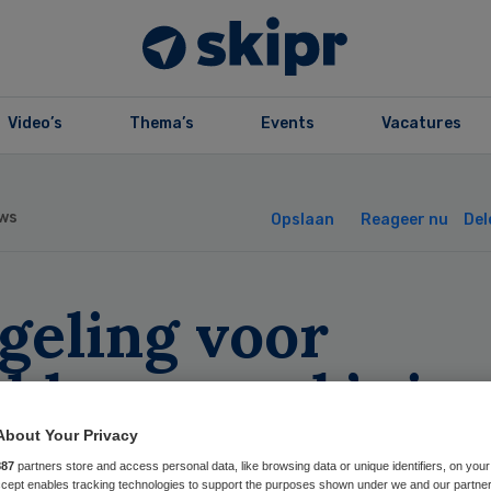
Video’s
Thema’s
Events
Vacatures
ws
Opslaan
Reageer nu
Del
geling voor
blemen pgb’s in 
ak’
About Your Privacy
887
partners store and access personal data, like browsing data or unique identifiers, on your
Accept enables tracking technologies to support the purposes shown under we and our partne