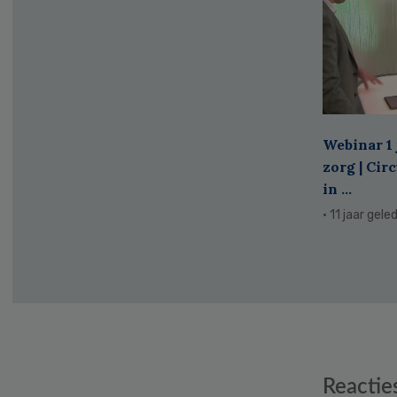
Webinar 1 
zorg | Cir
in ...
· 11 jaar gele
Reader
Reactie