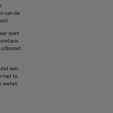
n
en van de
oot.
maar doet
cretaris
 uitkomst
 dat een
n het te
en weten