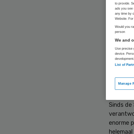
to provide. S
ads you see 
any time by c
Website. For 
Would you rat
person
We and ou
De Stich
Use precise g
Volksgez
device. Pers
development
om parti
List of Part
budgette
heeft Eri
Manage P
weten.
Sinds de 
verantwoo
enorme pr
helemaal 