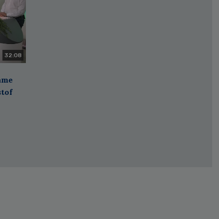
32:08
zame
stof