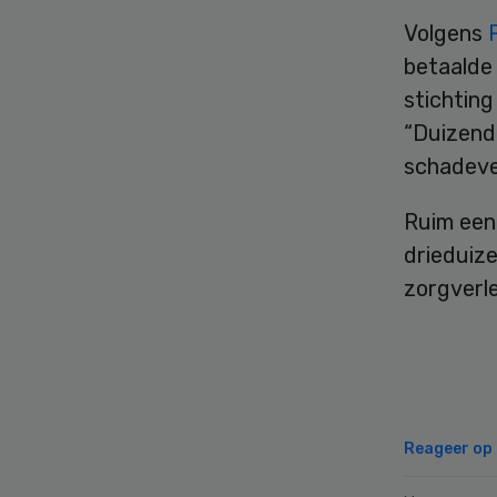
Volgens
betaalde
stichting
“Duizend
schadeve
Ruim ee
drieduiz
zorgverl
Reageer op d