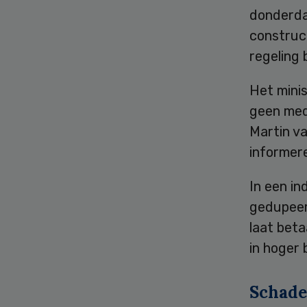
donderda
construc
regeling 
Het mini
geen med
Martin v
informer
In een in
gedupeer
laat bet
in hoger 
Schade