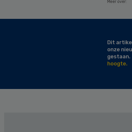
Meer over:
Secondary
Sidebar
Dit artike
onze nie
gestaan.
hoogte.