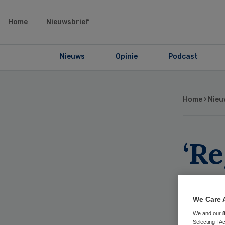
Home
Nieuwsbrief
Nieuws
Opinie
Podcast
Home
›
Nieu
‘Re
pro
ma
We Care 
We and our
Selecting I 