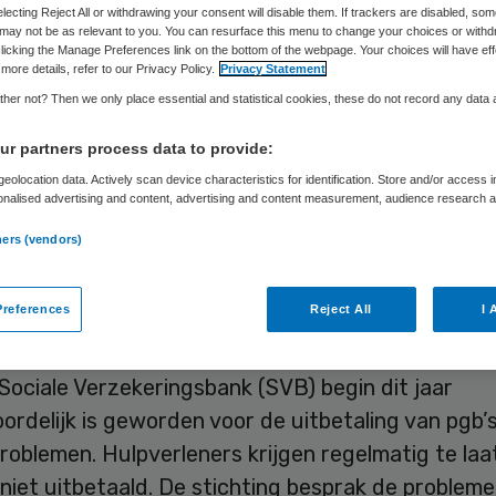
electing Reject All or withdrawing your consent will disable them. If trackers are disabled, so
may not be as relevant to you. You can resurface this menu to change your choices or withd
licking the Manage Preferences link on the bottom of the webpage. Your choices will have eff
Skipr Redactie
30 juli 2015
,
09:28
23 keer gelezen
more details, refer to our Privacy Policy.
Privacy Statement
her not? Then we only place essential and statistical cookies, these do not record any data
r partners process data to provide:
ting PGB Schadeclaim en het ministerie van
eolocation data. Actively scan device characteristics for identification. Store and/or access 
ondheid, Welzijn en Sport (VWS) werken aan een r
onalised advertising and content, advertising and content measurement, audience research 
.
culiere zorgverleners die hun persoonsgebonden
ners (vendors)
n te laat hebben ontvangen, schadeloos te stelle
c van der Goot, advocaat van de stichting, op 30 j
references
Reject All
I 
Sociale Verzekeringsbank (SVB) begin dit jaar
rdelijk is geworden voor de uitbetaling van pgb’s,
oblemen. Hulpverleners krijgen regelmatig te laa
niet uitbetaald. De stichting besprak de problem