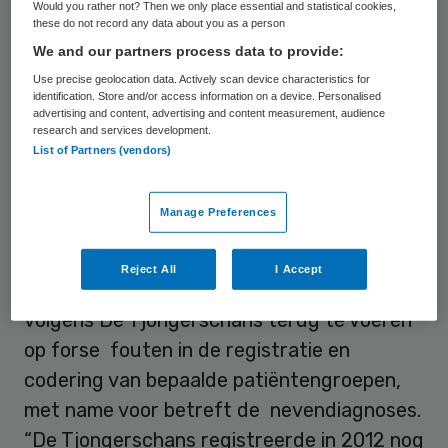
Would you rather not? Then we only place essential and statistical cookies,
slechter (en hoger) is dan gemiddeld”, laat
these do not record any data about you as a person
De Tjongerschans
weten. “Integendeel,
We and our partners process data to provide:
inmiddels is duidelijk geworden dat in de
Use precise geolocation data. Actively scan device characteristics for
identification. Store and/or access information on a device. Personalised
Tjongerschans de sterftecijfers lager zijn
advertising and content, advertising and content measurement, audience
research and services development.
dan gemiddeld, hetgeen met de HSMR over
List of Partners (vendors)
2013 zal worden aangetoond.”
Manage Preferences
Nevendiagnoses
Reject All
I Accept
Het bovengemiddelde sterftecijfer is
volgens De Tjongerschans terug te voeren
op forse fouten in de registratie en
codering van bepaalde patiëntengroepen,
met name voor betreft de nevendiagnoses.
“De Tjongerschans registreerde in 2012 nog