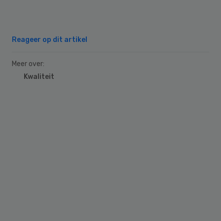
Reageer op dit artikel
Meer over:
Kwaliteit
Primary
Sidebar