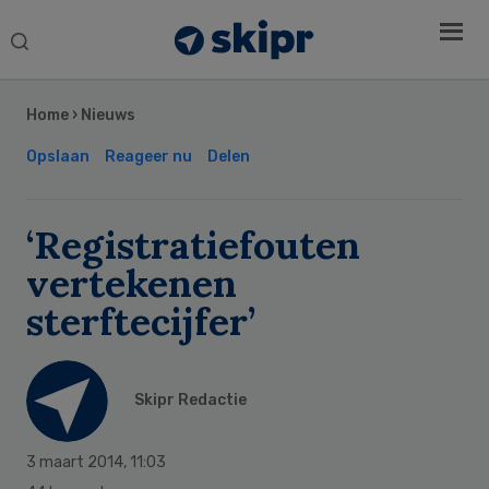
Search
this
Secondary
website
Sidebar
Home
›
Nieuws
Opslaan
Reageer nu
Delen
‘Registratiefouten
vertekenen
sterftecijfer’
Skipr Redactie
3 maart 2014
,
11:03