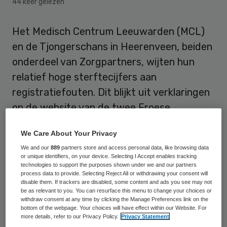
44 keer gelezen
Het Medisch Centrum Leeuwarden (MCL)
en de Tjongerschans in Heerenveen, beiden
onderdeel van Zorgpartners, wijten hun
relatief hoge sterftecijfers aan
registratiefouten. Dit blijkt uit verklaringen
op de website van de twee Froese
ziekenhuizen.
We Care About Your Privacy
“Hoewel het sterftecijfer over 2012 de
We and our
889
partners store and access personal data, like browsing data
or unique identifiers, on your device. Selecting I Accept enables tracking
directie en de medisch specialisten in
technologies to support the purposes shown under we and our partners
process data to provide. Selecting Reject All or withdrawing your consent will
eerste instantie zorgen baarde, heeft
disable them. If trackers are disabled, some content and ads you see may not
be as relevant to you. You can resurface this menu to change your choices or
inzicht in de oorzaken daarvan ons de
withdraw consent at any time by clicking the Manage Preferences link on the
overtuiging gebracht dat de zorg (en de
bottom of the webpage. Your choices will have effect within our Website. For
more details, refer to our Privacy Policy.
Privacy Statement
sterftekans) in de Tjongerschans niet