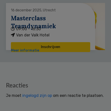
16 december 2025, Utrecht
Masterclass
Teamdynamiek
09:00 - 16:30
Van der Valk Hotel
Inschrijven
Meer informatie
Reader
Reacties
Interactions
Je moet
ingelogd zijn op
om een reactie te plaatsen.