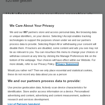
620 keer gelezen
Het afzeggen van reguliere operaties als
gevolg van semi-spoed ingrepen kan
We Care About Your Privacy
aanzienlijk worden beperkt. Dat betoogt
We and our
887
partners store and access personal data, like browsing data
technisch wiskundige Maartje Zonderland
or unique identifiers, on your device. Selecting I Accept enables tracking
technologies to support the purposes shown under we and our partners
van de Universiteit Twente in Health Care
process data to provide. Selecting Reject All or withdrawing your consent will
disable them. If trackers are disabled, some content and ads you see may not
Management Science.
be as relevant to you. You can resurface this menu to change your choices or
withdraw consent at any time by clicking the Manage Preferences link on the
bottom of the webpage. Your choices will have effect within our Website. For
Vervelend
more details, refer to our Privacy Policy.
Privacy Statement
Would you rather not? Then we only place essential and statistical cookies,
these do not record any data about you as a person
Ziekenhuizen ruimen doorgaans geen plaats
We and our partners process data to provide:
in voor semi-spoed patiënten uit angst dat
Use precise geolocation data. Actively scan device characteristics for
de vrijgehouden OK-capaciteit niet gebruikt
identification. Store and/or access information on a device. Personalised
advertising and content, advertising and content measurement, audience
wordt. In de praktijk betekent dit semi-
research and services development.
spoedoperaties te koste gaan van al
List of Partners (vendors)