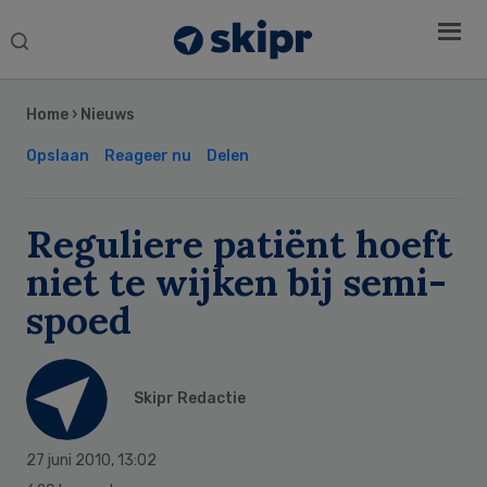
Search
this
Secondary
website
Sidebar
Home
›
Nieuws
Opslaan
Reageer nu
Delen
Reguliere patiënt hoeft
niet te wijken bij semi-
spoed
Skipr Redactie
27 juni 2010
,
13:02