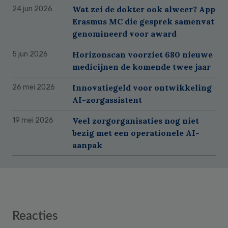
Wat zei de dokter ook alweer? App
24 jun 2026
Erasmus MC die gesprek samenvat
genomineerd voor award
Horizonscan voorziet 680 nieuwe
5 jun 2026
medicijnen de komende twee jaar
Innovatiegeld voor ontwikkeling
26 mei 2026
AI-zorgassistent
Veel zorgorganisaties nog niet
19 mei 2026
bezig met een operationele AI-
aanpak
Reader
Reacties
Interactions