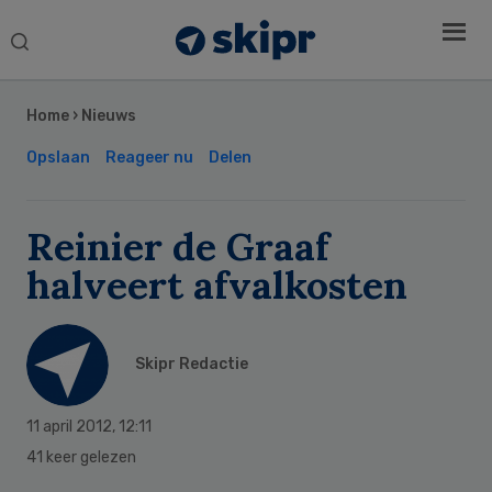
Search
this
Secondary
website
Sidebar
Home
›
Nieuws
Opslaan
Reageer nu
Delen
Reinier de Graaf
halveert afvalkosten
Skipr Redactie
11 april 2012
,
12:11
41 keer gelezen