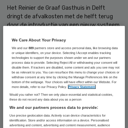
Het Reinier de Graaf Gasthuis in Delft
dringt de afvalkosten met de helft terug
door de introductie van een nieuw systeem
voor afvalwater. Het systeem bespaart
We Care About Your Privacy
volgens het RdGG niet alleen kosten, het
We and our
889
partners store and access personal data, like browsing data
draagt ook bij aan een schoner milieu
or unique identifiers, on your device. Selecting I Accept enables tracking
alsmede hygiënischere en snellere zorg.
technologies to support the purposes shown under we and our partners
process data to provide. Selecting Reject All or withdrawing your consent will
disable them. If trackers are disabled, some content and ads you see may not
Ziekenhuizen zijn verantwoordelijk voor 20
be as relevant to you. You can resurface this menu to change your choices or
withdraw consent at any time by clicking the Manage Preferences link on the
tot meer dan 45 procent van de
bottom of the webpage. Your choices will have effect within our Website. For
more details, refer to our Privacy Policy.
Privacy Statement
medicijnresten en hormoonverstorende
Would you rather not? Then we only place essential and statistical cookies,
stoffen in het Nederlandse afvalwater.
these do not record any data about you as a person
Onderzoek toont aan dat Pharmafilter
We and our partners process data to provide:
medicijnenresten in het afvalwater
tot
Use precise geolocation data. Actively scan device characteristics for
identification. Store and/or access information on a device. Personalised
beneden de detectielimiet
weet terug te
advertising and content, advertising and content measurement, audience