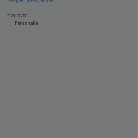
Reageer op dit artikel
Meer over:
Personalia
Primary
Sidebar