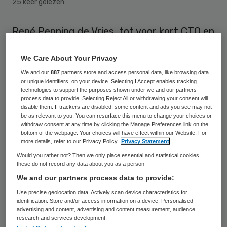
25 keer gelezen
René Penning de Vries, tot voor kort CTO en
directeur Nederland voor
We Care About Your Privacy
semiconductorbedrijf NXP, wordt de
We and our
887
partners store and access personal data, like browsing data
nieuwe bestuursvoorzitter van Health
or unique identifiers, on your device. Selecting I Accept enables tracking
Valley. Hij volgt Jos Werner op die tijdens
technologies to support the purposes shown under we and our partners
process data to provide. Selecting Reject All or withdrawing your consent will
het Health Valley Event op 13 maart 2013
disable them. If trackers are disabled, some content and ads you see may not
be as relevant to you. You can resurface this menu to change your choices or
afscheid neemt als voorzitter.
withdraw consent at any time by clicking the Manage Preferences link on the
bottom of the webpage. Your choices will have effect within our Website. For
more details, refer to our Privacy Policy.
Privacy Statement
Onder Werners voorzitterschap is Health
Would you rather not? Then we only place essential and statistical cookies,
Valley de afgelopen tien jaar gegroeid naar
these do not record any data about you as a person
een sterk netwerk rondom medische- en
We and our partners process data to provide:
zorginnovatie, meldt de organisatie in een
Use precise geolocation data. Actively scan device characteristics for
identification. Store and/or access information on a device. Personalised
persverklaring.
advertising and content, advertising and content measurement, audience
research and services development.