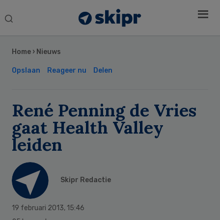
Search
this
Secondary
website
Sidebar
Home
›
Nieuws
Opslaan
Reageer nu
Delen
René Penning de Vries
gaat Health Valley
leiden
Skipr Redactie
19 februari 2013
,
15:46