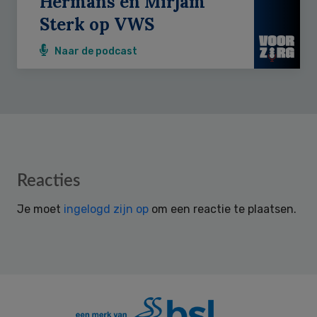
Hermans en Mirjam
Sterk op VWS
Naar de podcast
Reader
Reacties
Interactions
Je moet
ingelogd zijn op
om een reactie te plaatsen.