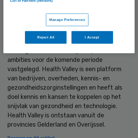
List of Partners (vendors)
Penning de Vries treedt aan op het moment
dat Health Valley naar eigen zeggen een
Manage Preferences
nieuwe fase in gaat.
Health Valley
wordt de
komende vier jaar financieel ondersteund
Reject All
I Accept
door de provincie Gelderland. In het
strategisch document zijn de plannen en
ambities voor de komende periode
vastgelegd. Health Valley is een platform
van bedrijven, overheden, kennis- en
gezondheidszorginstellingen en heeft als
doel kennis en kansen te koppelen op het
snijvlak van gezondheid en technologie.
Health Valley is ontstaan vanuit de
provincies Gelderland en Overijssel.