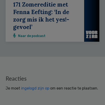
171 Zomereditie met
Fenna Eefting: ‘In de
zorg mis ik het yes!-
gevoel’
Naar de podcast
Reader
Reacties
Interactions
Je moet
ingelogd zijn op
om een reactie te plaatsen.