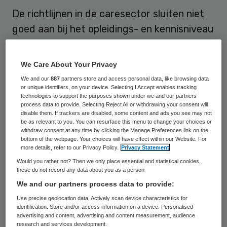
De richtlijnen in de caresector sluiten niet
goed aan bij het opleidings- en kennisniveau
van verpleegkundigen en verzorgenden. Om
ze goed toe te passen moeten ze
We Care About Your Privacy
eenvoudiger, minder dik en beter leesbaar
We and our
887
partners store and access personal data, like browsing data
zijn, zo blijkt uit het onderzoek van
or unique identifiers, on your device. Selecting I Accept enables tracking
technologies to support the purposes shown under we and our partners
beroepsvereniging V&VN.
process data to provide. Selecting Reject All or withdrawing your consent will
disable them. If trackers are disabled, some content and ads you see may not
be as relevant to you. You can resurface this menu to change your choices or
Ook met de bij de richtlijnen horende
withdraw consent at any time by clicking the Manage Preferences link on the
bottom of the webpage. Your choices will have effect within our Website. For
instrumenten en formulieren weten
more details, refer to our Privacy Policy.
Privacy Statement
medewerkers geen raad, zo blijkt uit het
Would you rather not? Then we only place essential and statistical cookies,
these do not record any data about you as a person
rapport
‘Belemmerende en bevorderende
We and our partners process data to provide:
factoren bij proefimplementatie van een
Use precise geolocation data. Actively scan device characteristics for
richtlijn in de care’.
De richtlijnen en
identification. Store and/or access information on a device. Personalised
advertising and content, advertising and content measurement, audience
daarmee samenhangende instrumenten en
research and services development.