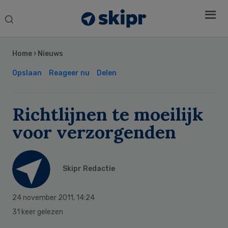
Search
this
Secondary
website
Sidebar
Home
›
Nieuws
Opslaan
Reageer nu
Delen
Richtlijnen te moeilijk
voor verzorgenden
Skipr Redactie
24 november 2011
,
14:24
31 keer gelezen