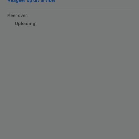
Reageer op dit artikel
Meer over:
Opleiding
Primary
Sidebar