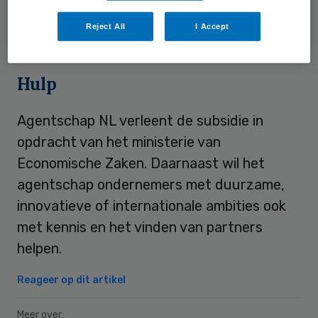
food (8,5 miljoen euro) en life sciences &
Reject All
I Accept
health (8,1 miljoen euro).
Hulp
Agentschap NL verleent de subsidie in
opdracht van het ministerie van
Economische Zaken. Daarnaast wil het
agentschap ondernemers met duurzame,
innovatieve of internationale ambities ook
met kennis en het vinden van partners
helpen.
Reageer op dit artikel
Meer over: