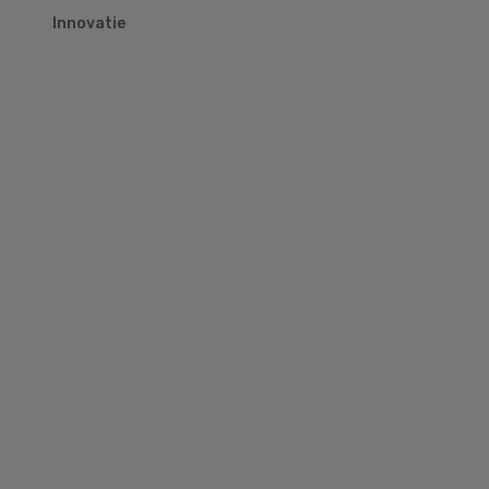
Innovatie
Primary
Sidebar