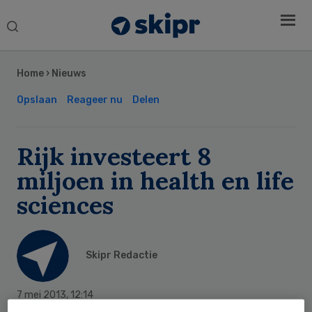
Search
this
Secondary
website
Sidebar
Home
›
Nieuws
Opslaan
Reageer nu
Delen
Rijk investeert 8
miljoen in health en life
sciences
Skipr Redactie
7 mei 2013
,
12:14