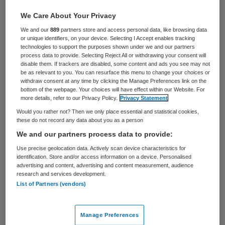
35 keer gelezen
We Care About Your Privacy
Agenschap NL geeft dit jaar 8,1 miljoen
We and our
889
partners store and access personal data, like browsing data
or unique identifiers, on your device. Selecting I Accept enables tracking
euro subsidie voor de ontwikkeling van
technologies to support the purposes shown under we and our partners
process data to provide. Selecting Reject All or withdrawing your consent will
privaat publieke samenwerking en innovatie
disable them. If trackers are disabled, some content and ads you see may not
be as relevant to you. You can resurface this menu to change your choices or
in de life sciences en health. In totaal
withdraw consent at any time by clicking the Manage Preferences link on the
profiteren 113 partijen in deze sector van de
bottom of the webpage. Your choices will have effect within our Website. For
more details, refer to our Privacy Policy.
Privacy Statement
subsidie.
Would you rather not? Then we only place essential and statistical cookies,
these do not record any data about you as a person
De totale subsidie van ruim
83 miljoen
We and our partners process data to provide:
euro
wordt verdeeld over negentien
Use precise geolocation data. Actively scan device characteristics for
identification. Store and/or access information on a device. Personalised
topsectoren. Een derde van dit totale
advertising and content, advertising and content measurement, audience
research and services development.
bedrag (ruim 28 miljoen euro) gaat naar de
List of Partners (vendors)
topsector ‘high tech systemen en
materialen’ (HTSM). De top drie wordt
Manage Preferences
gecompleteerd door de sectoren agri en