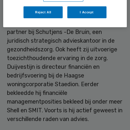
CV
Reject All
I Accept
De Bruin is als jurist mede-oprichter en
partner bij Schutjens -De Bruin, een
juridisch strategisch advieskantoor in de
gezondheidszorg. Ook heeft zij uitvoerige
toezichthoudende ervaring in de zorg.
Duijvestijn is directeur financiën en
bedrijfsvoering bij de Haagse
woningcorporatie Staedion. Eerder
bekleedde hij financiële
managementposities bekleed bij onder meer
Shell en SMIT. Voorts is hij actief geweest in
verschillende raden van advies.