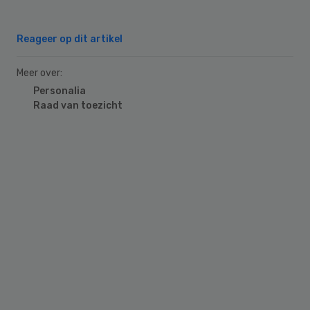
Reageer op dit artikel
Meer over:
Personalia
Raad van toezicht
Primary
Sidebar