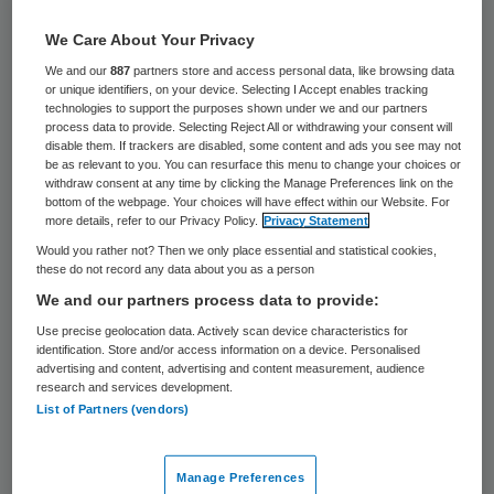
42 keer gelezen
We Care About Your Privacy
Mirjam de Bruin en Jan-Peter Duijvestijn
We and our
887
partners store and access personal data, like browsing data
or unique identifiers, on your device. Selecting I Accept enables tracking
zijn toegetreden tot de raad van toezicht
technologies to support the purposes shown under we and our partners
process data to provide. Selecting Reject All or withdrawing your consent will
van de Rijnland Zorggroep. Ze volgen
disable them. If trackers are disabled, some content and ads you see may not
respectievelijk Aart Hendriks en Martin van
be as relevant to you. You can resurface this menu to change your choices or
withdraw consent at any time by clicking the Manage Preferences link on the
Rijn op.
bottom of the webpage. Your choices will have effect within our Website. For
more details, refer to our Privacy Policy.
Privacy Statement
Van Rijn heeft zijn maatschappelijke
Would you rather not? Then we only place essential and statistical cookies,
these do not record any data about you as a person
nevenfuncties, waaronder
We and our partners process data to provide:
toezichthouderschappen bij de
Rijnland
Use precise geolocation data. Actively scan device characteristics for
Zorggroep
en het UMC Utrecht, neergelegd
identification. Store and/or access information on a device. Personalised
advertising and content, advertising and content measurement, audience
na zijn aantreden als staatssecretaris van
research and services development.
List of Partners (vendors)
VWS. Hendrik is bij Rijnland reglementair
afgetreden.
Manage Preferences