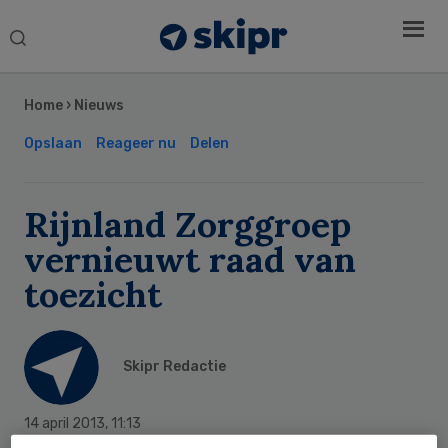
Search
this
Secondary
website
Sidebar
Home
›
Nieuws
Opslaan
Reageer nu
Delen
Rijnland Zorggroep
vernieuwt raad van
toezicht
Skipr Redactie
14 april 2013
,
11:13