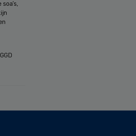
 soa’s,
ijn
en
e GGD