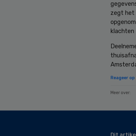
gegevens
zegt het
opgenome
klachten
Deelneme
thuisafn
Amsterda
Reageer op d
Meer over:
Secondary
Sidebar
Dit artike