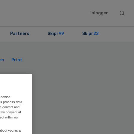
Searc
Inloggen
this
websit
Partners
Skipr
99
Skipr
22
Primary
Sidebar
en
Print
oek
 device.
rs process data
me content and
raw consent at
ect within our
 about you as a