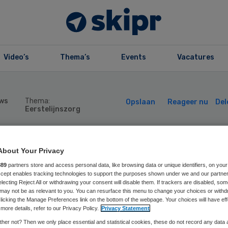
Video’s
Thema’s
Events
Vacatures
ws
Thema:
Opslaan
Reageer nu
Del
Eerstelijnszorg
VM start onderz
About Your Privacy
889
partners store and access personal data, like browsing data or unique identifiers, on your
Accept enables tracking technologies to support the purposes shown under we and our partne
r soa’s in
electing Reject All or withdrawing your consent will disable them. If trackers are disabled, so
may not be as relevant to you. You can resurface this menu to change your choices or withd
licking the Manage Preferences link on the bottom of the webpage. Your choices will have eff
derland
more details, refer to our Privacy Policy.
Privacy Statement
her not? Then we only place essential and statistical cookies, these do not record any data