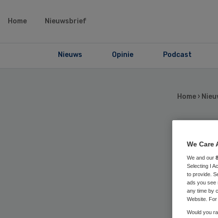
Home
Nieuwsbrief
Nieuws
Opinie
Podcast
Home
›
Nieu
RI
We Care 
We and our
Selecting I 
naa
to provide. S
ads you see 
any time by c
Ne
Website. For 
Would you rat