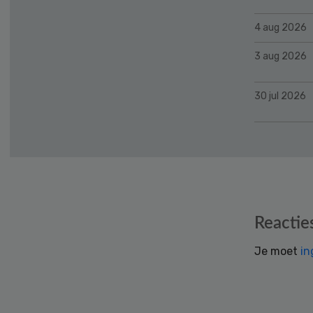
4 aug 2026
3 aug 2026
30 jul 2026
Reader
Reactie
Interactions
Je moet
in