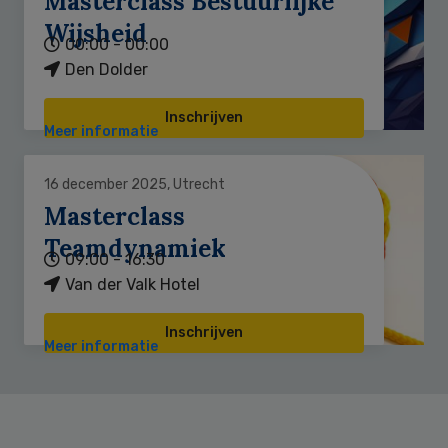
Masterclass Bestuurlijke
Wijsheid
00:00 - 00:00
Den Dolder
Inschrijven
Meer informatie
16 december 2025, Utrecht
Masterclass
Teamdynamiek
09:00 - 16:30
Van der Valk Hotel
Inschrijven
Meer informatie