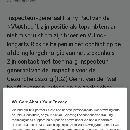
37 keer gelezen
Inspecteur-generaal Harry Paul van de
NVWA heeft zijn positie als topambtenaar
niet misbruikt om zijn broer en VUmc-
longarts Rick te helpen in het conflict op de
afdeling longchirurgie van het ziekenhuis.
Zijn contact met toenmalig inspecteur-
generaal van de Inspectie voor de
Gezondheidszorg (IGZ) Gerrit van der Wal
heeft evenmin invloed op de zaak gehad.
Dat schrijft minister Schippers in antwoord
We Care About Your Privacy
op Kamervragen van SP-lid Henk van
We and our
887
partners store and access personal data, like browsing data
Gerven.
or unique identifiers, on your device. Selecting I Accept enables tracking
technologies to support the purposes shown under we and our partners
process data to provide. Selecting Reject All or withdrawing your consent will
Van Gerven reageert met zijn vragen
disable them. If trackers are disabled, some content and ads you see may not