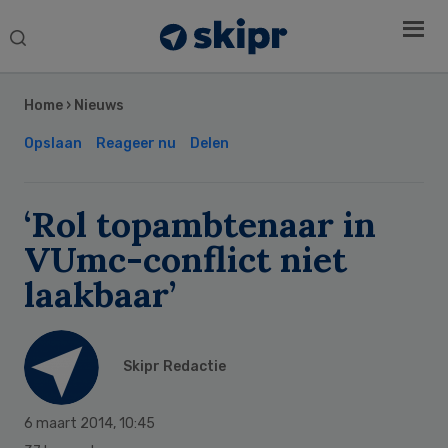
Search
this
Secondary
website
Sidebar
Home
›
Nieuws
Opslaan
Reageer nu
Delen
‘Rol topambtenaar in
VUmc-conflict niet
laakbaar’
Skipr Redactie
6 maart 2014
,
10:45