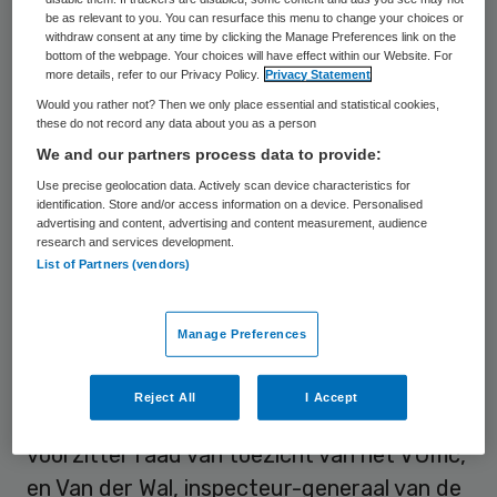
be as relevant to you. You can resurface this menu to change your choices or
op berichtgeving van radioprogramma
withdraw consent at any time by clicking the Manage Preferences link on the
Argos. In de uitzending van 31 januari 2014
bottom of the webpage. Your choices will have effect within our Website. For
more details, refer to our Privacy Policy.
Privacy Statement
zeiden twee hoogleraren dat
Paul zijn
Would you rather not? Then we only place essential and statistical cookies,
invloedrijke positie heeft misbruikt
om zijn
these do not record any data about you as a person
We and our partners process data to provide:
broer te helpen in het conflict tussen
Use precise geolocation data. Actively scan device characteristics for
medisch specialisten in het VU medisch
identification. Store and/or access information on a device. Personalised
centrum (VUmc).
advertising and content, advertising and content measurement, audience
research and services development.
List of Partners (vendors)
Advies
Manage Preferences
De topman van de voedsel- en
warenautoriteit NVWA zou de kwestie
Reject All
I Accept
hebben aangekaart bij Cees Veerman,
voorzitter raad van toezicht van het VUmc,
en Van der Wal, inspecteur-generaal van de