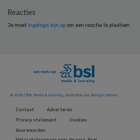
Reader
Reacties
Interactions
Je moet
ingelogd zijn op
om een reactie te plaatsen.
© 2026 | BSL Media & Learning
, onderdeel van
Springer Nature
Contact
Adverteren
Privacy statement
Cookies
Voorwaarden
Het laatste nieuws over de zorg. Snel,