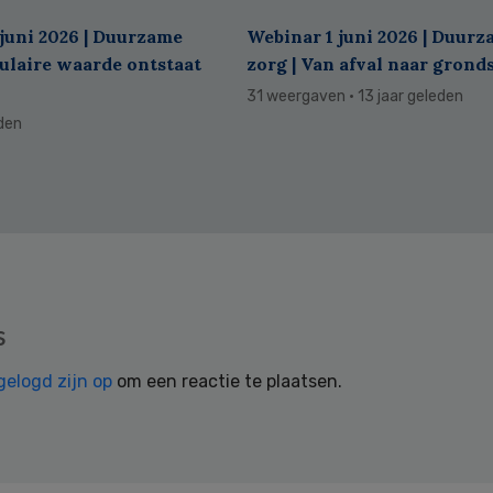
juni 2026 | Duurzame
Webinar 1 juni 2026 | Duur
culaire waarde ontstaat
zorg | Van afval naar grond
31 weergaven
· 13 jaar geleden
eden
s
gelogd zijn op
om een reactie te plaatsen.