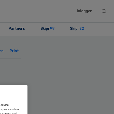
Searc
Inloggen
this
websit
Partners
Skipr
99
Skipr
22
Primary
Sidebar
en
Print
e
 device.
rs process data
me content and