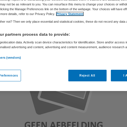
may not be as relevant to you. You can resurface this menu to change your choices or withd
licking the Manage Preferences link on the bottom of the webpage. Your choices will have eff
more details, refer to our Privacy Policy.
Privacy Statement
Skipr Redactie
26 april 2013
,
08:28
102 keer gelezen
her not? Then we only place essential and statistical cookies, these do not record any data
r partners process data to provide:
eolocation data. Actively scan device characteristics for identification. Store and/or access 
onalised advertising and content, advertising and content measurement, audience research 
.
ners (vendors)
references
Reject All
I 