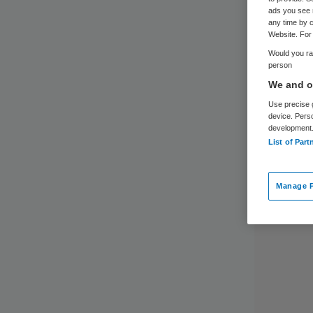
ads you see 
any time by c
Website. For 
Would you rat
person
We and ou
Use precise g
device. Pers
development
List of Part
Manage P