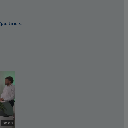
partners,
32:08