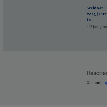
Webinar 1 
zorg | Cir
in ...
· 13 jaar gel
Reader
Reactie
Interactions
Je moet
in