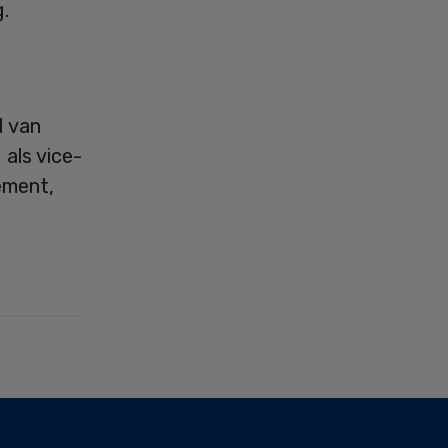
.
d van
 als vice-
ement,