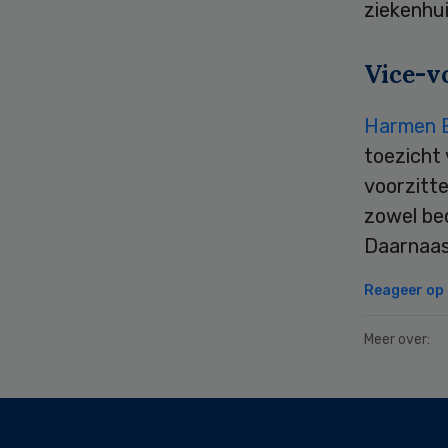
ziekenhu
Vice-v
Harmen 
toezicht
voorzitte
zowel bed
Daarnaas
Reageer op d
Meer over:
Secondary
Sidebar