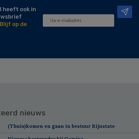
l heeft ook in
uwsbrief
Blijf op de
teerd nieuws
(Thuis)komen en gaan in bestuur Rijnstate
Nieuwe bestuurder bij Gemiva