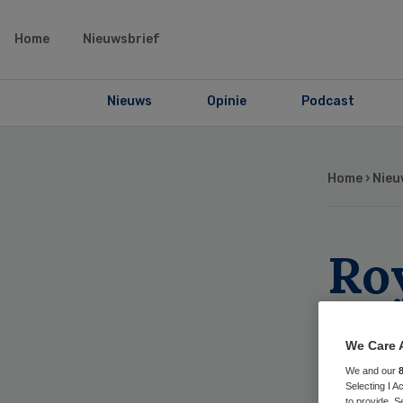
Home
Nieuwsbrief
Nieuws
Opinie
Podcast
Home
›
Nieu
Ro
vo
We Care 
We
We and our
Selecting I 
to provide. S