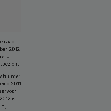
de raad
ober 2012
rsrol
 toezicht.
bestuurder
 eind 2011
Daarvoor
2012 is
hij