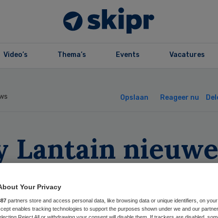
Video’s
Thema’s
Events
Vacatures
ws
Opslaan
Reageer nu
Del
y Lantain nieuw
orzitter RvT
About Your Privacy
stfriesgasthuis
887
partners store and access personal data, like browsing data or unique identifiers, on your
Accept enables tracking technologies to support the purposes shown under we and our partne
electing Reject All or withdrawing your consent will disable them. If trackers are disabled, so