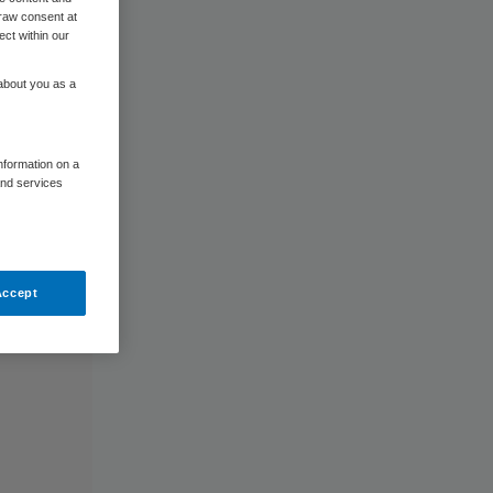
raw consent at
ect within our
 about you as a
information on a
and services
Accept