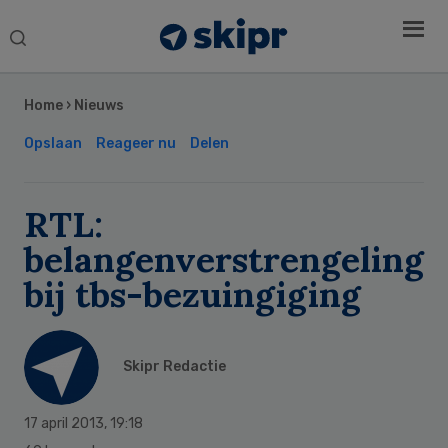
Search
this
Secondary
website
Sidebar
Home
›
Nieuws
Opslaan
Reageer nu
Delen
RTL:
belangenverstrengeling
bij tbs-bezuingiging
Skipr Redactie
17 april 2013
,
19:18