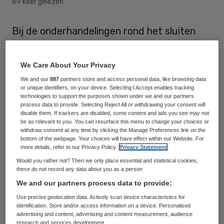
69 keer gelezen
Bij de onderhandelingen rond het sluiten
van tbs-klinieken is er sprake geweest van
belangenverstrengeling. Dat meldt RTL
We Care About Your Privacy
Nieuws.
We and our
887
partners store and access personal data, like browsing data
or unique identifiers, on your device. Selecting I Accept enables tracking
technologies to support the purposes shown under we and our partners
Volgens de nieuwszender had
process data to provide. Selecting Reject All or withdrawing your consent will
topambtenaar Michel Groothuizen van het
disable them. If trackers are disabled, some content and ads you see may not
be as relevant to you. You can resurface this menu to change your choices or
ministerie van Justitie persoonlijk belang bij
withdraw consent at any time by clicking the Manage Preferences link on the
bottom of the webpage. Your choices will have effect within our Website. For
het open houden van één kliniek aangezien
more details, refer to our Privacy Policy.
Privacy Statement
zijn vrouw hier werkte. Volgens
RTL Nieuws
Would you rather not? Then we only place essential and statistical cookies,
these do not record any data about you as a person
komt de Dr. Henri van der Hoevenkliniek in
We and our partners process data to provide:
Utrecht goed weg bij de bezuinigingen.
Use precise geolocation data. Actively scan device characteristics for
identification. Store and/or access information on a device. Personalised
advertising and content, advertising and content measurement, audience
Rechterhand
research and services development.