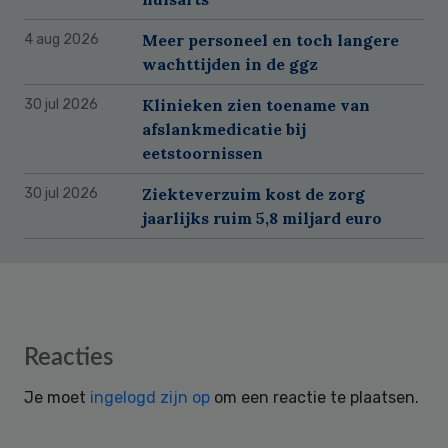
Meer personeel en toch langere
4 aug 2026
wachttijden in de ggz
Klinieken zien toename van
30 jul 2026
afslankmedicatie bij
eetstoornissen
Ziekteverzuim kost de zorg
30 jul 2026
jaarlijks ruim 5,8 miljard euro
Reader
Reacties
Interactions
Je moet
ingelogd zijn op
om een reactie te plaatsen.