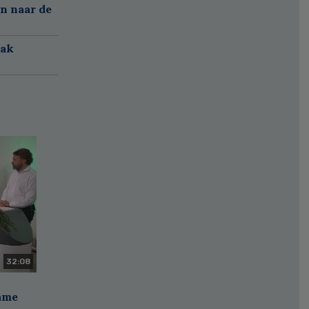
n naar de
aak
32:08
zame