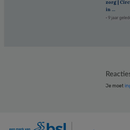
zorg | Cir
in ...
· 9 jaar gele
Reader
Reactie
Interactions
Je moet
in