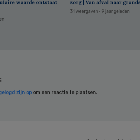
culaire waarde ontstaat
zorg | Van afval naar grond
31 weergaven
· 9 jaar geleden
den
s
gelogd zijn op
om een reactie te plaatsen.