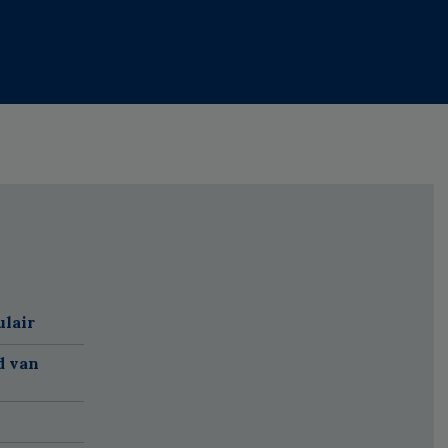
ulair
d van