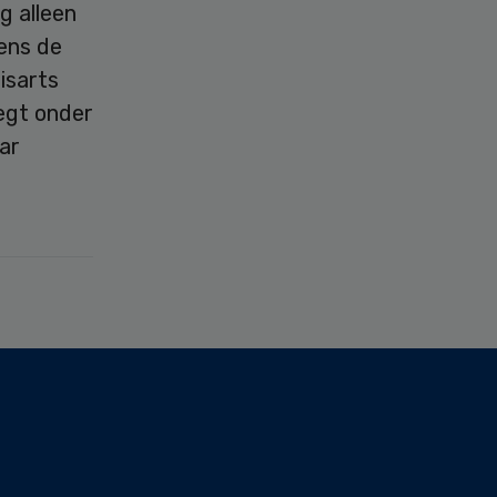
g alleen
gens de
isarts
egt onder
ar