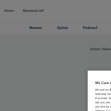
Home
Nieuwsbrief
Nieuws
Opinie
Podcast
Home
›
Nieu
Rv
abo
We Care 
We and our
Selecting I 
hu
to provide. S
ads you see 
any time by c
Website. For 