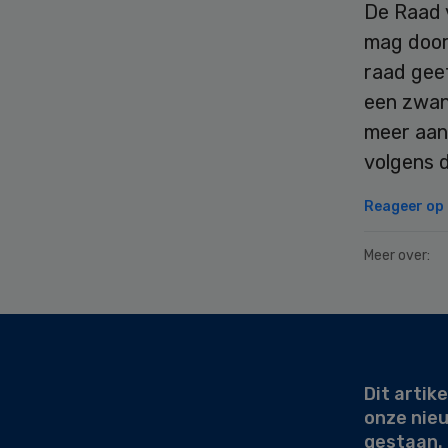
De Raad 
mag door 
raad gee
een zwan
meer aan 
volgens d
Reageer op d
Meer over:
Secondary
Sidebar
Dit artike
onze nie
gestaan.