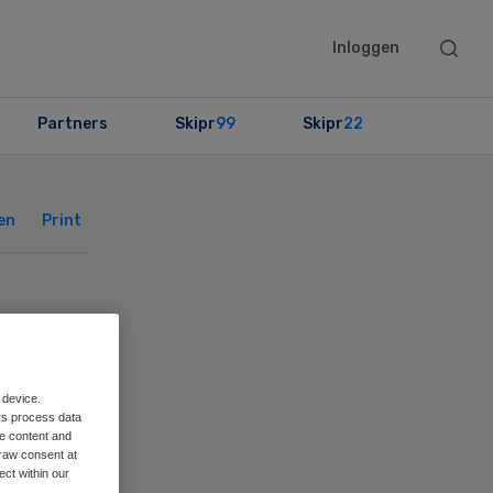
Searc
Inloggen
this
websit
Partners
Skipr
99
Skipr
22
Primary
Sidebar
en
Print
 device.
rs process data
me content and
raw consent at
ect within our