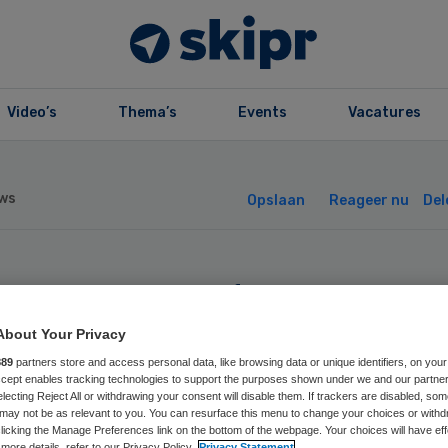
Video’s
Thema’s
Events
Vacatures
ws
Opslaan
Reageer nu
Del
S ontraadt
rtuspil bij
About Your Privacy
889
partners store and access personal data, like browsing data or unique identifiers, on your
Accept enables tracking technologies to support the purposes shown under we and our partne
isartsen
electing Reject All or withdrawing your consent will disable them. If trackers are disabled, so
may not be as relevant to you. You can resurface this menu to change your choices or withd
licking the Manage Preferences link on the bottom of the webpage. Your choices will have eff
more details, refer to our Privacy Policy.
Privacy Statement