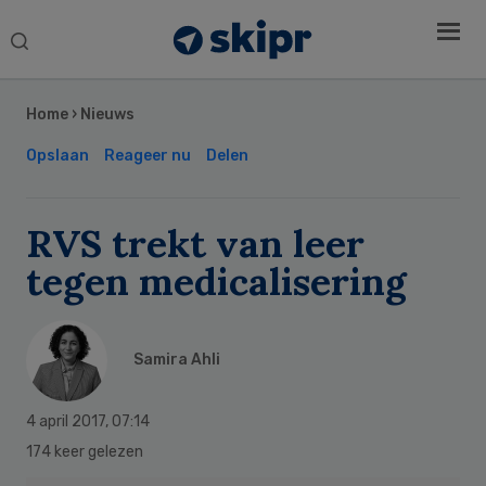
Search
this
Secondary
website
Sidebar
Home
›
Nieuws
Opslaan
Reageer nu
Delen
RVS trekt van leer
tegen medicalisering
Samira Ahli
4 april 2017
,
07:14
174 keer gelezen