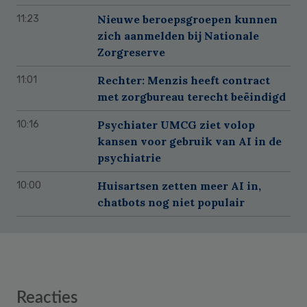
Nieuwe beroepsgroepen kunnen
11:23
zich aanmelden bij Nationale
Zorgreserve
Rechter: Menzis heeft contract
11:01
met zorgbureau terecht beëindigd
Psychiater UMCG ziet volop
10:16
kansen voor gebruik van AI in de
psychiatrie
Huisartsen zetten meer AI in,
10:00
chatbots nog niet populair
Reader
Reacties