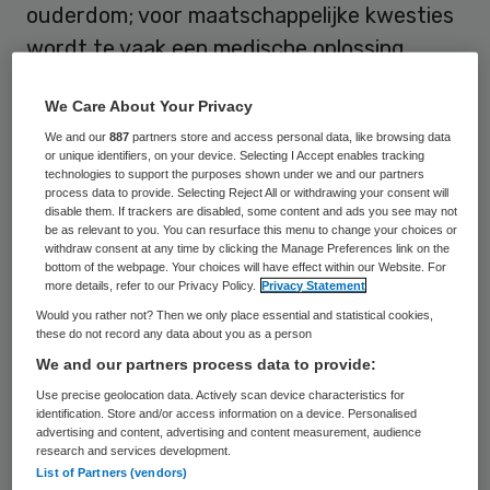
ouderdom; voor maatschappelijke kwesties
wordt te vaak een medische oplossing
gezocht. De Raad voor Volksgezondheid en
We Care About Your Privacy
Samenleving wil dat dit medisch loket
We and our
887
partners store and access personal data, like browsing data
minder aantrekkelijk wordt gemaakt.
or unique identifiers, on your device. Selecting I Accept enables tracking
technologies to support the purposes shown under we and our partners
process data to provide. Selecting Reject All or withdrawing your consent will
Het zijn met name verschijnselen die
disable them. If trackers are disabled, some content and ads you see may not
samenhangen met bepaalde levensfasen
be as relevant to you. You can resurface this menu to change your choices or
withdraw consent at any time by clicking the Manage Preferences link on the
die te vaak eenzijdig als medische
bottom of the webpage. Your choices will have effect within our Website. For
more details, refer to our Privacy Policy.
Privacy Statement
problemen worden gezien, constateert RVS
Would you rather not? Then we only place essential and statistical cookies,
in het advies
‘Recept voor Maatschappelijk
these do not record any data about you as a person
Probleem’
.
We and our partners process data to provide:
Use precise geolocation data. Actively scan device characteristics for
identification. Store and/or access information on a device. Personalised
“Mensen houden onvoldoende rekening met
advertising and content, advertising and content measurement, audience
de invloed van fysieke, mentale en sociale
research and services development.
List of Partners (vendors)
aspecten van een levensfase op het