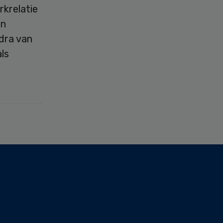
rkrelatie
an
dra van
ls