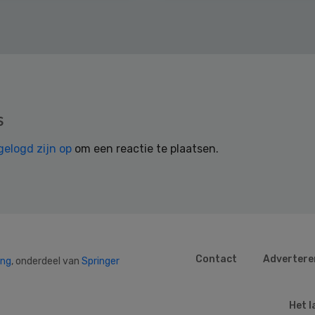
s
gelogd zijn op
om een reactie te plaatsen.
Contact
Advertere
ing
, onderdeel van
Springer
Het l