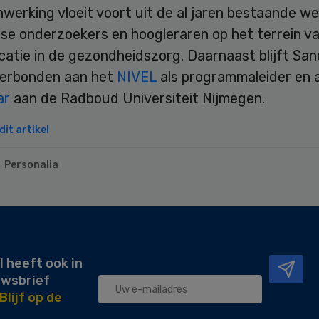
erking vloeit voort uit de al jaren bestaande we
se onderzoekers en hoogleraren op het terrein v
atie in de gezondheidszorg. Daarnaast blijft San
erbonden aan het
NIVEL
als programmaleider en a
ar
aan de Radboud Universiteit Nijmegen.
it artikel
Personalia
l heeft ook in
uwsbrief
Blijf op de