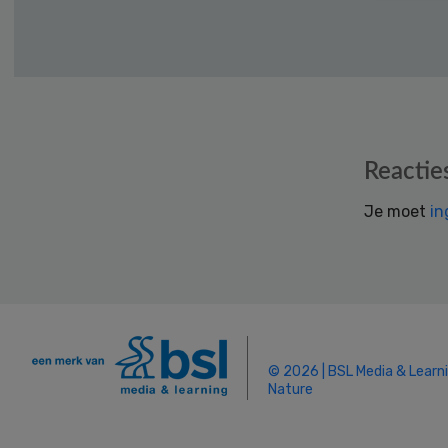
Reader
Reactie
Interactions
Je moet
in
© 2026 | BSL Media & Learn
Nature