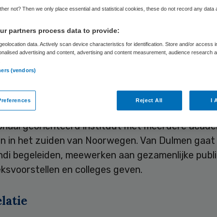
her not? Then we only place essential and statistical cookies, these do not record any data
Skipr Redactie
7 mei 2012
,
12:26
32 keer gelezen
r partners process data to provide:
eolocation data. Actively scan device characteristics for identification. Store and/or access 
onalised advertising and content, advertising and content measurement, audience research 
.
aleider professor Sandra van Dulmen is per 1 apr
ners (vendors)
tot visiting professor in Noorwegen.
references
Reject All
I 
naar het
Buskerud University College
: een middel
ionaal georiënteerd instituut met meerdere acad
en in het zuiden van Noorwegen. Van Dulmen gaat
di begeleiden, meewerken aan gezamenlijke publi
ksvoorstellen en colleges geven.
latie