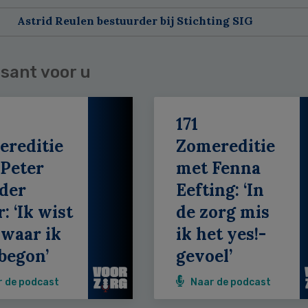
Astrid Reulen bestuurder bij Stichting SIG
sant voor u
171
ereditie
Zomereditie
Peter
met Fenna
der
Eefting: ‘In
: ‘Ik wist
de zorg mis
 waar ik
ik het yes!-
begon’
gevoel’
r de podcast
Naar de podcast