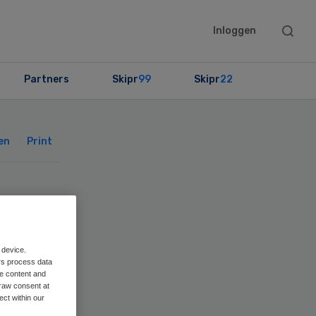
Searc
Inloggen
this
websit
Partners
Skipr
99
Skipr
22
Primary
Sidebar
en
Print
 device.
rs process data
me content and
raw consent at
ect within our