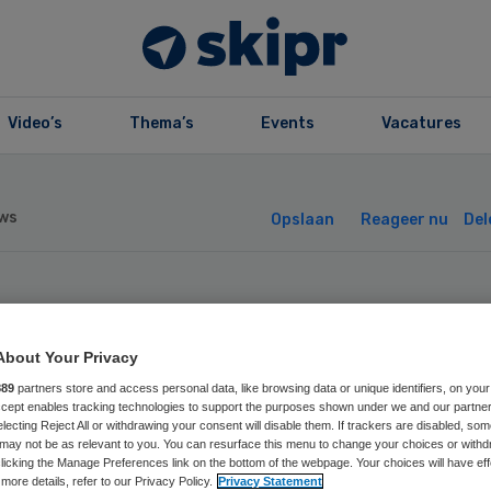
Video’s
Thema’s
Events
Vacatures
ws
Opslaan
Reageer nu
Del
ndra van Dulmen
About Your Privacy
gleraar in
889
partners store and access personal data, like browsing data or unique identifiers, on your
Accept enables tracking technologies to support the purposes shown under we and our partne
orwegen
electing Reject All or withdrawing your consent will disable them. If trackers are disabled, so
may not be as relevant to you. You can resurface this menu to change your choices or withd
licking the Manage Preferences link on the bottom of the webpage. Your choices will have eff
more details, refer to our Privacy Policy.
Privacy Statement