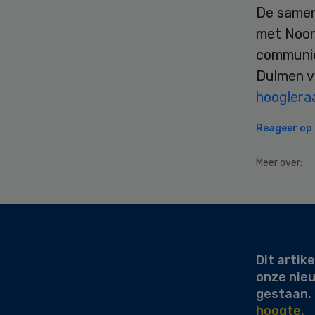
De samenw
met Noor
communic
Dulmen v
hooglera
Reageer op d
Meer over:
Secondary
Sidebar
Dit artike
onze nie
gestaan.
hoogte.