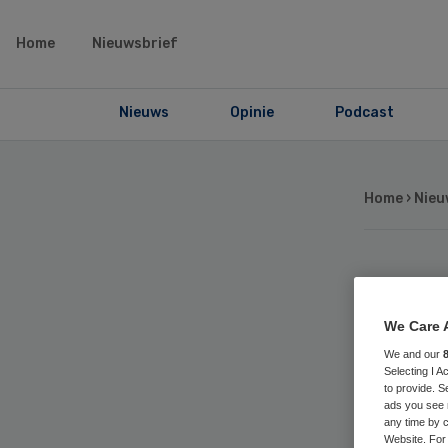
Home
Nieuwsbrief
Nieuws
Opinie
Podcast
Home
›
Nieu
Sa
We Care 
hoo
We and our
Selecting I 
No
to provide. S
ads you see 
any time by c
Website. For 