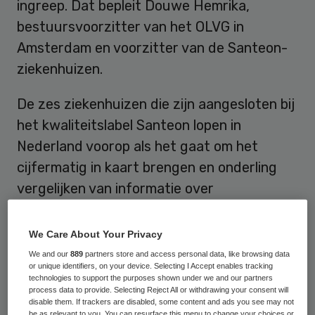
ingreep. Dat bepleit Douwe Hemrika,
bestuursvoorzitter van het OLVG in
Amsterdam en voorzitter van de Santeon-
ziekenhuizen.
De zes ziekenhuizen die zijn aangesloten bij
het kwaliteitslabel Santeon lopen in
Nederland voorop als het gaat om het
cijfermatig in kaart brengen en onderling
vergelijken van informatie over
patiëntervaringen, doelmatigheid en
kwaliteit. “Er is al een aantal landelijke
We Care About Your Privacy
benchmarks, maar wij vinden dat er een
We and our
889
partners store and access personal data, like browsing data
or unique identifiers, on your device. Selecting I Accept enables tracking
tandje bij kan”, licht Hemrika deze
technologies to support the purposes shown under we and our partners
process data to provide. Selecting Reject All or withdrawing your consent will
voortrekkersrol toe. Zo ontwikkelde
disable them. If trackers are disabled, some content and ads you see may not
Santeon in samenspraak met de
Stichting
be as relevant to you. You can resurface this menu to change your choices or