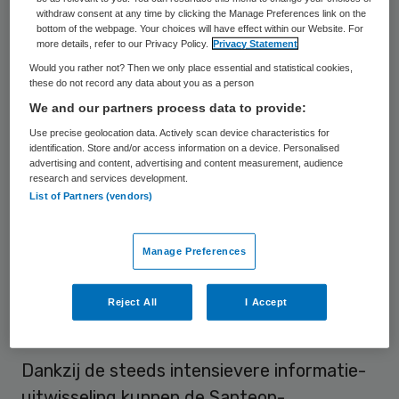
withdraw consent at any time by clicking the Manage Preferences link on the
Miletus
een online Consumer Quality Index-
bottom of the webpage. Your choices will have effect within our Website. For
more details, refer to our Privacy Policy.
Privacy Statement
Ziekenhuizen. In het kader hiervan worden
Would you rather not? Then we only place essential and statistical cookies,
elk half jaar circa zestigduizend patiënten
these do not record any data about you as a person
bevraagd. “Het voordeel is dat we bijna real
We and our partners process data to provide:
time kunnen zien hoe die patiëntervaringen
Use precise geolocation data. Actively scan device characteristics for
identification. Store and/or access information on a device. Personalised
zich ontwikkelen”, zegt Hemrika. “In het
advertising and content, advertising and content measurement, audience
research and services development.
verleden berustte zulke
List of Partners (vendors)
kwaliteitsonderzoeken op verouderde
informatie en een beperkt aantal
Manage Preferences
patiëntengroepen.”
Reject All
I Accept
Concrete resultaten
Dankzij de steeds intensievere informatie-
uitwisseling kunnen de Santeon-