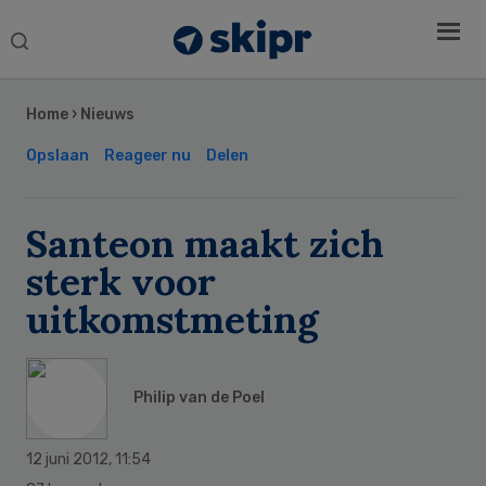
Search
this
Secondary
website
Sidebar
Home
›
Nieuws
Opslaan
Reageer nu
Delen
Santeon maakt zich
sterk voor
uitkomstmeting
Philip van de Poel
12 juni 2012
,
11:54