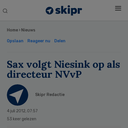
Search
this
Secondary
website
Sidebar
Home
›
Nieuws
Opslaan
Reageer nu
Delen
Sax volgt Niesink op als
directeur NVvP
Skipr Redactie
4 juli 2012
,
07:57
53 keer gelezen