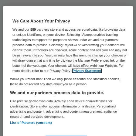
We Care About Your Privacy
We and our
889
partners store and access personal data, like browsing data
or unique identifiers, on your device. Selecting I Accept enables tracking
technologies to support the purposes shown under we and our partners
process data to provide. Selecting Reject All or withdrawing your consent will
disable them. If trackers are disabled, some content and ads you see may not
be as relevant to you. You can resurface this menu to change your choices or
withdraw consent at any time by clicking the Manage Preferences link on the
bottom of the webpage. Your choices will have effect within our Website. For
more details, refer to our Privacy Policy.
Privacy Statement
Would you rather not? Then we only place essential and statistical cookies,
these do not record any data about you as a person
We and our partners process data to provide:
Noortje Sax treedt aan als directeur van de
Use precise geolocation data. Actively scan device characteristics for
identification. Store and/or access information on a device. Personalised
Nederlandse Vereniging voor Psychiatrie
advertising and content, advertising and content measurement, audience
research and services development.
(NVvP). Zij zal per 1 augustus 2012
List of Partners (vendors)
beginnen aan haar nieuwe functie.