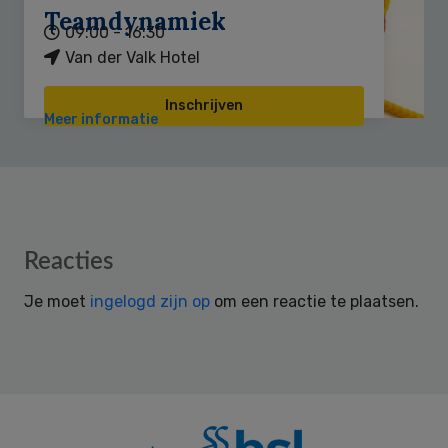
Teamdynamiek
09:00 - 16:30
Van der Valk Hotel
Inschrijven
Meer informatie
Reader
Reacties
Interactions
Je moet
ingelogd zijn op
om een reactie te plaatsen.