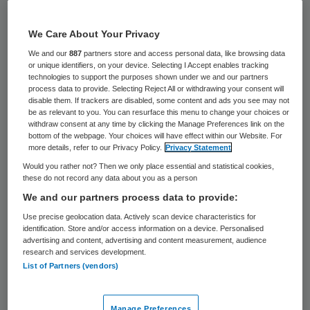
Bert Kleinlugtenbeld is benoemd tot
We Care About Your Privacy
voorzitter van de Vereniging
We and our
887
partners store and access personal data, like browsing data
Samenwerkende Algemene Ziekenhuizen
or unique identifiers, on your device. Selecting I Accept enables tracking
technologies to support the purposes shown under we and our partners
(SAZ).
process data to provide. Selecting Reject All or withdrawing your consent will
disable them. If trackers are disabled, some content and ads you see may not
Hij nam per 1 juni de taken over van Binso
be as relevant to you. You can resurface this menu to change your choices or
withdraw consent at any time by clicking the Manage Preferences link on the
Wymenga, die na een statutaire periode van
bottom of the webpage. Your choices will have effect within our Website. For
more details, refer to our Privacy Policy.
Privacy Statement
acht jaar zijn werkzaamheden als voorzitter
Would you rather not? Then we only place essential and statistical cookies,
heeft beëindigd.
these do not record any data about you as a person
We and our partners process data to provide:
Kleinlugtenbeld is voorzitter van de raad
Use precise geolocation data. Actively scan device characteristics for
identification. Store and/or access information on a device. Personalised
van bestuur van Streekziekenhuis Koningin
advertising and content, advertising and content measurement, audience
Beatrix (SKB) in Winterswijk. Bij de
research and services development.
List of Partners (vendors)
Vereniging SAZ
zijn 33 ziekenhuizen
aangesloten.
Manage Preferences