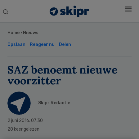
Search
this
Secondary
website
Sidebar
Home
›
Nieuws
Opslaan
Reageer nu
Delen
SAZ benoemt nieuwe
voorzitter
Skipr Redactie
2 juni 2016
,
07:30
28 keer gelezen