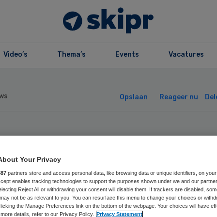
Video’s
Thema’s
Events
Vacatures
ws
Opslaan
Reageer nu
Del
hade VUmc
About Your Privacy
ntallen miljoene
887
partners store and access personal data, like browsing data or unique identifiers, on your
Accept enables tracking technologies to support the purposes shown under we and our partne
electing Reject All or withdrawing your consent will disable them. If trackers are disabled, so
may not be as relevant to you. You can resurface this menu to change your choices or withd
licking the Manage Preferences link on the bottom of the webpage. Your choices will have eff
more details, refer to our Privacy Policy.
Privacy Statement