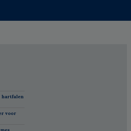
 hartfalen
er voor
ames