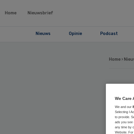
Home
Nieuwsbrief
Nieuws
Opinie
Podcast
Home
›
Nieu
Sc
We Care 
tie
We and our
Selecting I 
to provide. S
ads you see 
any time by c
Website. For 