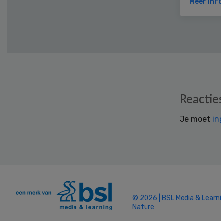
Meer inf
Reader
Reactie
Interactions
Je moet
in
© 2026 | BSL Media & Learn
Nature