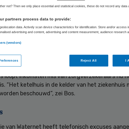
Skipr Redactie
9 september 2015
,
14:32
19 keer gelezen
her not? Then we only place essential and statistical cookies, these do not record any data
r partners process data to provide:
edisch Centrum in Amsterdam lijdt tientallen mil
eolocation data. Actively scan device characteristics for identification. Store and/or access 
onalised advertising and content, advertising and content measurement, audience research 
chade als gevolg van de gesprongen waterleiding 
.
bestuursvoorzitter Wouter Bos van het VUmc woe
ners (vendors)
conferentie
references
Reject All
I 
nop komt nog de inkomstenderving als kostenpos
is loopt inkomsten mis van zorgverzekeraars nu h
is. “Het ketelhuis in de kelder van het ziekenhuis 
 worden beschouwd”, zei Bos.
s
tie van Waternet heeft telefonisch excuses aang