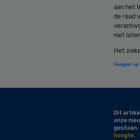
aan het V
de raad v
verantwoo
niet late
Het zieke
Reageer op d
Secondary
Sidebar
Dit artike
onze nie
gestaan.
hoogte.