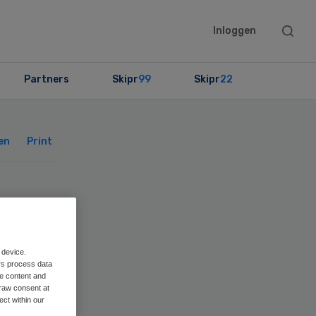
Searc
Inloggen
this
websit
Partners
Skipr
99
Skipr
22
Primary
Sidebar
en
Print
n
 device.
rs process data
me content and
raw consent at
ect within our