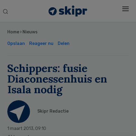
Search
this
Secondary
website
Sidebar
Home
›
Nieuws
Opslaan
Reageer nu
Delen
Schippers: fusie
Diaconessenhuis en
Isala nodig
Skipr Redactie
1 maart 2013
,
09:10