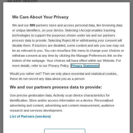
46 keer gelezen
We Care About Your Privacy
De fusie van het Diaconessenhuis in Meppel
We and our
889
partners store and access personal data, like browsing data
met de Isala Klinieken in Zwolle is nodig om
or unique identifiers, on your device. Selecting I Accept enables tracking
nieuwbouw van het ziekenhuis in Meppel te
technologies to support the purposes shown under we and our partners
process data to provide. Selecting Reject All or withdrawing your consent will
kunnen betalen. Dat schrijft minister
disable them. If trackers are disabled, some content and ads you see may not
be as relevant to you. You can resurface this menu to change your choices or
Schippers van VWS aan de Tweede Kamer,
withdraw consent at any time by clicking the Manage Preferences link on the
bottom of the webpage. Your choices will have effect within our Website. For
meldt RTV Oost.
more details, refer to our Privacy Policy.
Privacy Statement
Would you rather not? Then we only place essential and statistical cookies,
Volgens minister Schippers is het
these do not record any data about you as a person
samengaan van de ziekenhuizen nodig om
We and our partners process data to provide:
goede medische zorg in de regio te kunnen
Use precise geolocation data. Actively scan device characteristics for
identification. Store and/or access information on a device. Personalised
blijven garanderen. Nieuwbouw is nodig
advertising and content, advertising and content measurement, audience
research and services development.
omdat het huidige gebouw van het
List of Partners (vendors)
Diaconessenhuis
sterk verouderd is, aldus
de
omroep
.