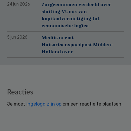
Zorgeconomen verdeeld over
24 jun 2026
sluiting VUmc: van
kapitaalvernietiging tot
economische logica
Mediis neemt
5 jun 2026
Huisartsenspoedpost Midden-
Holland over
Reader
Reacties
Interactions
Je moet
ingelogd zijn op
om een reactie te plaatsen.