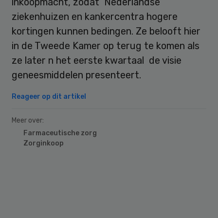
inkoopmacht, zodat Nederlandse
ziekenhuizen en kankercentra hogere
kortingen kunnen bedingen. Ze belooft hier
in de Tweede Kamer op terug te komen als
ze later n het eerste kwartaal de visie
geneesmiddelen presenteert.
Reageer op dit artikel
Meer over:
Farmaceutische zorg
Zorginkoop
Primary
Sidebar