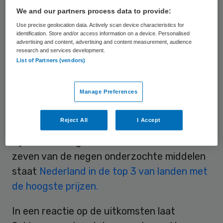
We and our partners process data to provide:
De prijsverschillen blijken vooral in de
Use precise geolocation data. Actively scan device characteristics for
identification. Store and/or access information on a device. Personalised
kortingen te zitten die de farmaceuten
advertising and content, advertising and content measurement, audience
zorgaanbieders geven. Deze
research and services development.
List of Partners (vendors)
kortingspercentages lopen per land uiteen
van enkele procenten tot meer dan 50
Manage Preferences
procent. Voor sommige middelen zijn
verschillen gevonden die tot 58 procent van
Reject All
I Accept
de hoogste prijs belopen. Nederland komt er
bij deze kortingen bekaaid vanaf. Voor
zeven van de negen onderzochte middelen
staat
Nederland in de top 3 van landen met
de hoogste prijzen.
In een reactie op de uitkomsten laat