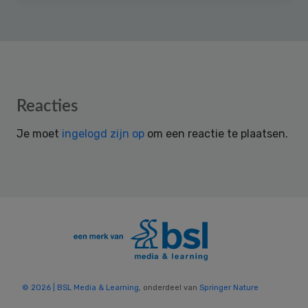
Reader
Reacties
Interactions
Je moet
ingelogd zijn op
om een reactie te plaatsen.
© 2026 | BSL Media & Learning
, onderdeel van
Springer Nature