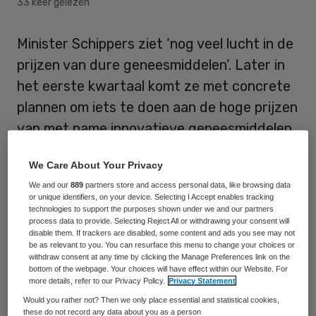
33 keer gelezen
Minister Schippers ziet ‘nog veel lucht in de
prijzen van dure geneesmiddelen’. Later in
het eerste kwartaal komt ze met concrete
plannen om iets te doen aan de hoge prijzen
van met name innovatieve geneesmiddelen.
Dit blijkt uit antwoord van de minister op
We Care About Your Privacy
vragen uit de Tweede Kamer
. Aanleiding
We and our
889
partners store and access personal data, like browsing data
or unique identifiers, on your device. Selecting I Accept enables tracking
voor de Kamervragen is een recent
technologies to support the purposes shown under we and our partners
process data to provide. Selecting Reject All or withdrawing your consent will
onderzoek naar de beprijzing van dure
disable them. If trackers are disabled, some content and ads you see may not
geneesmiddelen binnen Europa. Hieruit
be as relevant to you. You can resurface this menu to change your choices or
withdraw consent at any time by clicking the Manage Preferences link on the
blijkt dat de prijzen sterk uiteen lopen,
bottom of the webpage. Your choices will have effect within our Website. For
more details, refer to our Privacy Policy.
Privacy Statement
zonder dat hier een duidelijke verklaring
Would you rather not? Then we only place essential and statistical cookies,
voor bestaat.
these do not record any data about you as a person