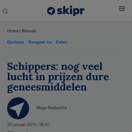
Search
this
Secondary
website
Sidebar
Home
›
Nieuws
Opslaan
Reageer nu
Delen
Schippers: nog veel
lucht in prijzen dure
geneesmiddelen
Skipr Redactie
20 januari 2016
,
08:30