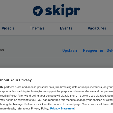
Video’s
Thema’s
Events
Vacatures
ws
Opslaan
Reageer nu
Del
ippers: NZa heef
About Your Privacy
 niet goed gedaa
887
partners store and access personal data, like browsing data or unique identifiers, on your
Accept enables tracking technologies to support the purposes shown under we and our partne
electing Reject All or withdrawing your consent will disable them. If trackers are disabled, so
may not be as relevant to you. You can resurface this menu to change your choices or withd
licking the Manage Preferences link on the bottom of the webpage. Your choices will have eff
more details, refer to our Privacy Policy.
Privacy Statement