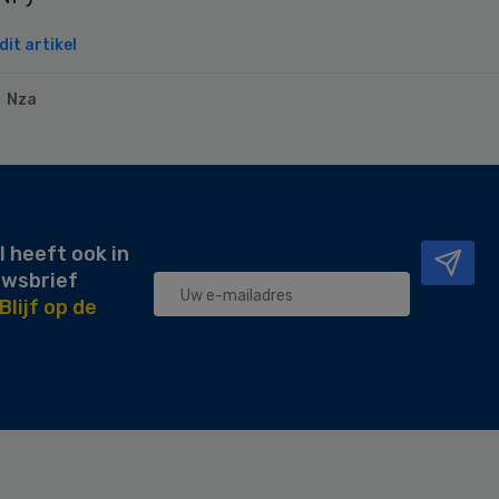
it artikel
Nza
l heeft ook in
uwsbrief
Blijf op de