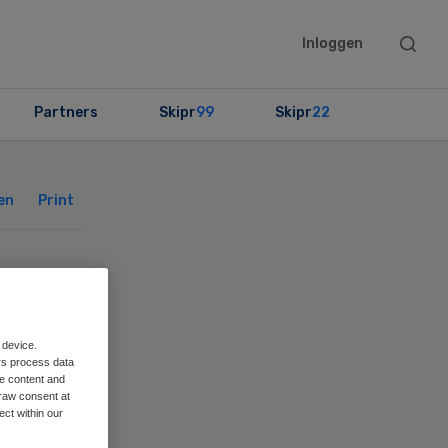
Searc
Inloggen
this
websit
Partners
Skipr
99
Skipr
22
Primary
Sidebar
en
Print
t
n
 device.
rs process data
me content and
raw consent at
ect within our