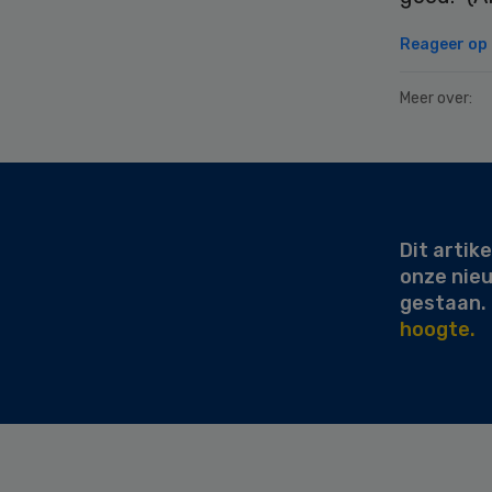
Reageer op d
Meer over:
Secondary
Sidebar
Dit artike
onze nie
gestaan.
hoogte.