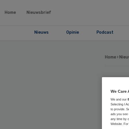
Home
Nieuwsbrief
Nieuws
Opinie
Podcast
Home
›
Nieu
Sch
We Care 
het
We and our
Selecting I 
to provide. S
ads you see 
any time by c
Website. For 