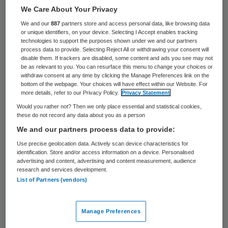
37 keer gelezen
We Care About Your Privacy
We and our
887
partners store and access personal data, like browsing data
Minister Schippers van Volksgezondheid
or unique identifiers, on your device. Selecting I Accept enables tracking
technologies to support the purposes shown under we and our partners
onderzoekt dit jaar opnieuw of mensen
process data to provide. Selecting Reject All or withdrawing your consent will
disable them. If trackers are disabled, some content and ads you see may not
bepaalde zorg en medicijnen niet aanvragen
be as relevant to you. You can resurface this menu to change your choices or
vanwege het hogere eigen risico. Dat meldt
withdraw consent at any time by clicking the Manage Preferences link on the
bottom of the webpage. Your choices will have effect within our Website. For
de NOS.
more details, refer to our Privacy Policy.
Privacy Statement
Would you rather not? Then we only place essential and statistical cookies,
these do not record any data about you as a person
Huisartsen en apothekers uit
We and our partners process data to provide:
achterstandswijken zeggen dat zij merken
Use precise geolocation data. Actively scan device characteristics for
dat
patiënten met lage inkomens
identification. Store and/or access information on a device. Personalised
advertising and content, advertising and content measurement, audience
noodzakelijke zorg mijden
. Zij willen geen
research and services development.
medicijnen of onderzoeken die ze zelf
List of Partners (vendors)
moeten betalen. Dat meldde de NOS
donderdag.
Manage Preferences