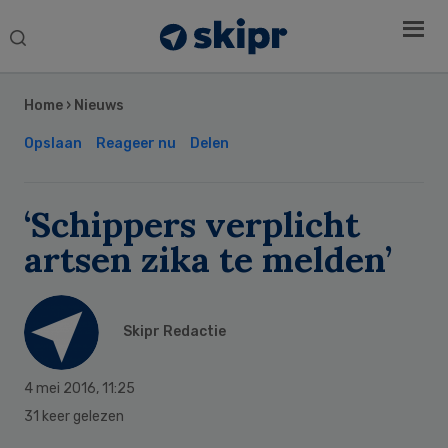
Search
this
Secondary
website
Sidebar
Home
›
Nieuws
Opslaan
Reageer nu
Delen
‘Schippers verplicht
artsen zika te melden’
Skipr Redactie
4 mei 2016
,
11:25
31 keer gelezen