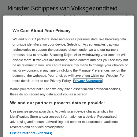
Minister Schippers van Volksgezondheid
heeft een meldingsplicht ingesteld voor het
zikavirus. Artsen en medisch laboratoria
We Care About Your Privacy
moeten mensen die besmet zijn met het
We and our
887
partners store and access personal data, like browsing data
virus melden bij de Gemeentelijke
or unique identifiers, on your device. Selecting I Accept enables tracking
technologies to support the purposes shown under we and our partners
Gezondheidsdienst (GGD), zo meldt het AD.
process data to provide. Selecting Reject All or withdrawing your consent will
disable them. If trackers are disabled, some content and ads you see may not
be as relevant to you. You can resurface this menu to change your choices or
De meldingsplicht betekent niet dat er ook
withdraw consent at any time by clicking the Manage Preferences link on the
bottom of the webpage. Your choices will have effect within our Website. For
dwingend maatregelen opgelegd worden.
more details, refer to our Privacy Policy.
Privacy Statement
Wel kunnen makkelijker vrijwillige
Would you rather not? Then we only place essential and statistical cookies,
these do not record any data about you as a person
maatregelen of adviezen worden gegeven.
We and our partners process data to provide:
De meldingsplicht, die volgens het
AD
Use precise geolocation data. Actively scan device characteristics for
waarschijnlijk per 1 september aanstaande
identification. Store and/or access information on a device. Personalised
advertising and content, advertising and content measurement, audience
van kracht gaat, blijft beperkt tot infecties
research and services development.
tijdens een zwangerschap, bij pasgeboren
List of Partners (vendors)