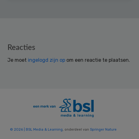
Reader
Reacties
Interactions
Je moet
ingelogd zijn op
om een reactie te plaatsen.
© 2026 | BSL Media & Learning
, onderdeel van
Springer Nature