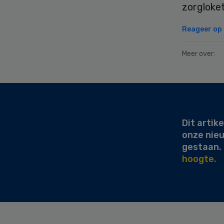
zorgloke
Reageer op d
Meer over:
Secondary
Sidebar
Dit artike
onze nie
gestaan.
hoogte.