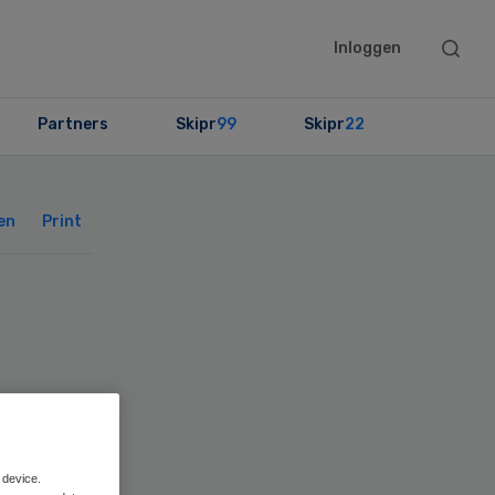
Searc
Inloggen
this
websit
Partners
Skipr
99
Skipr
22
Primary
Sidebar
en
Print
 device.