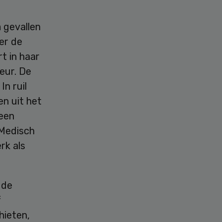
 gevallen
er de
t in haar
eur. De
n ruil
n uit het
geen
 Medisch
rk als
 de
f
hieten,