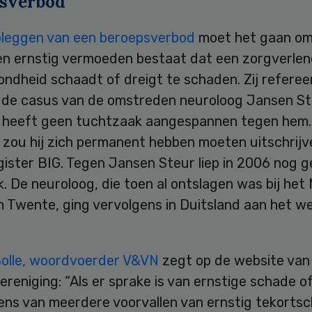
sverbod
leggen van een beroepsverbod
moet het gaan om
en ernstig vermoeden bestaat dat een zorgverlen
ndheid schaadt of dreigt te schaden. Zij refereer
n de casus van de omstreden neuroloog Jansen St
e heeft geen tuchtzaak aangespannen tegen hem. I
zou hij zich permanent hebben moeten uitschrijve
gister BIG. Tegen Jansen Steur liep in 2006 nog 
. De neuroloog, die toen al ontslagen was bij het
 Twente, ging vervolgens in Duitsland aan het we
Bolle, woordvoerder V&VN
zegt op de website van
reniging: “Als er sprake is van ernstige schade o
ns van meerdere voorvallen van ernstig tekortsc