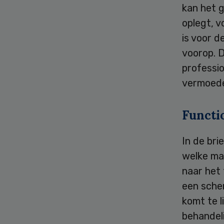
kan het g
oplegt, 
is voor d
voorop. 
professio
vermoeden
Functi
In de br
welke ma
naar het
een sche
komt te 
behandeli