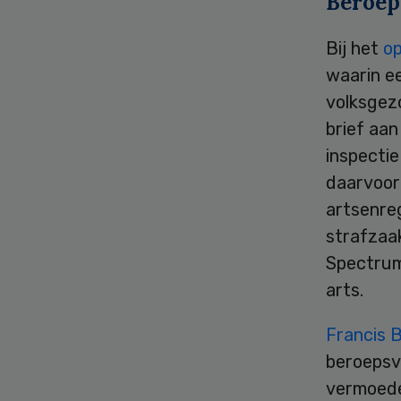
Beroep
Bij het
op
waarin e
volksgezo
brief aa
inspecti
daarvoor 
artsenre
strafzaak
Spectrum
arts.
Francis 
beroepsve
vermoede