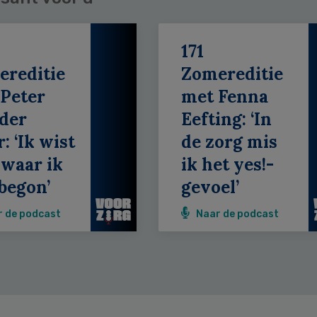
171
ereditie
Zomereditie
Peter
met Fenna
der
Eefting: ‘In
: ‘Ik wist
de zorg mis
 waar ik
ik het yes!-
begon’
gevoel’
r de podcast
Naar de podcast