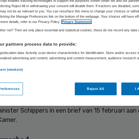
voeren
Accept enables tracking technologies to support the purposes shown under we and our partne
electing Reject All or withdrawing your consent will disable them. If trackers are disabled, so
may not be as relevant to you. You can resurface this menu to change your choices or withd
licking the Manage Preferences link on the bottom of the webpage. Your choices will have eff
more details, refer to our Privacy Policy.
Privacy Statement
her not? Then we only place essential and statistical cookies, these do not record any data
Skipr Redactie
21 februari 2013
,
16:04
49 keer gelezen
r partners process data to provide:
eolocation data. Actively scan device characteristics for identification. Store and/or access 
onalised advertising and content, advertising and content measurement, audience research 
Schippers van VWS wil de Inspectie voor de
.
ners (vendors)
idszorg (IGZ) de mogelijkheid geven om
ionerende beroepsbeoefenaren direct een beroe
references
Reject All
I 
gen, nog voordat er een tucht- of strafzaak is ges
 extra bevoegdheid in het tuchtrecht vastleggen.
minister Schippers in een brief van 15 februari aan
Kamer.