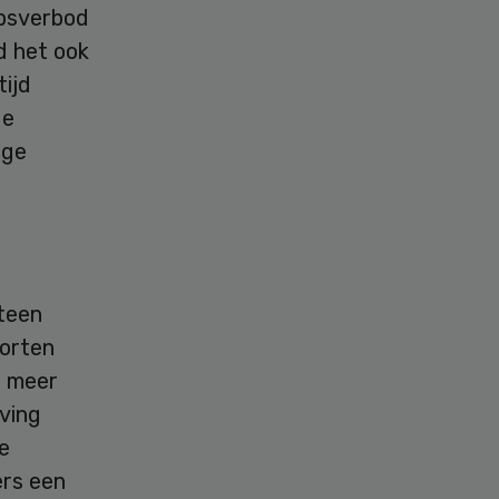
epsverbod
d het ook
tijd
de
age
iteen
porten
r meer
ving
e
ers een