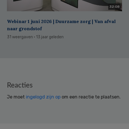
32:08
Webinar 1 juni 2026 | Duurzame zorg | Van afval
naar grondstof
31 weergaven
· 13 jaar geleden
Reader
Reacties
Interactions
Je moet
ingelogd zijn op
om een reactie te plaatsen.