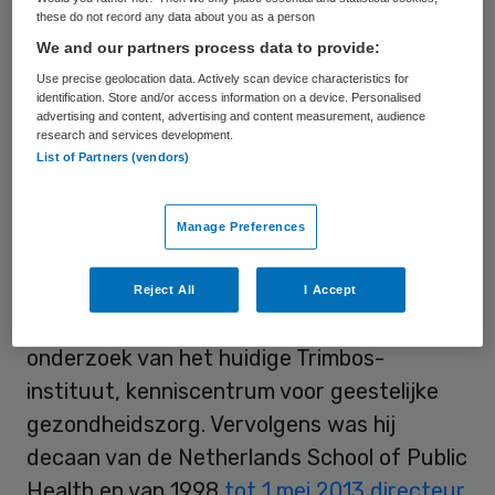
volgt Niek de Jong op.
these do not record any data about you as a person
We and our partners process data to provide:
De Jong is voorzitter van het
Use precise geolocation data. Actively scan device characteristics for
Innovatiefonds Zorgverzekeraars vanaf de
identification. Store and/or access information on a device. Personalised
advertising and content, advertising and content measurement, audience
oprichting van het Fonds in 1999, maar
research and services development.
treedt nu terug vanwege het aflopen van
List of Partners (vendors)
zijn laatste termijn.
Manage Preferences
SCP
Reject All
I Accept
Paul Schnabel was van 1977 tot 1992 hoofd
onderzoek van het huidige Trimbos-
instituut, kenniscentrum voor geestelijke
gezondheidszorg. Vervolgens was hij
decaan van de Netherlands School of Public
Health en van 1998
tot 1 mei 2013 directeur