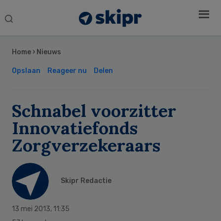
Search
this
Secondary
website
Sidebar
Home
›
Nieuws
Opslaan
Reageer nu
Delen
Schnabel voorzitter
Innovatiefonds
Zorgverzekeraars
Skipr Redactie
13 mei 2013
,
11:35