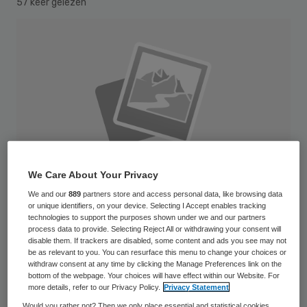
57 keer gelezen
We Care About Your Privacy
We and our
889
partners store and access personal data, like browsing data
or unique identifiers, on your device. Selecting I Accept enables tracking
technologies to support the purposes shown under we and our partners
process data to provide. Selecting Reject All or withdrawing your consent will
disable them. If trackers are disabled, some content and ads you see may not
Paul Schnabel is per 1 september 2013
be as relevant to you. You can resurface this menu to change your choices or
withdraw consent at any time by clicking the Manage Preferences link on the
benoemd tot voorzitter van het
bottom of the webpage. Your choices will have effect within our Website. For
more details, refer to our Privacy Policy.
Privacy Statement
Innovatiefonds Zorgverzekeraars. Schnabel
Would you rather not? Then we only place essential and statistical cookies,