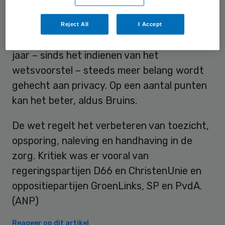
Belang
Reject All
I Accept
De minister erkent dat er de afgelopen vijf
jaar – sinds het indienen van het
wetsvoorstel – steeds meer belang wordt
gehecht aan privacy. Op een aantal punten
kan het beter, aldus Bruins.
De wet regelt het verbeteren van toezicht,
opsporing, naleving en handhaving in de
zorg. Kritiek was er vooral van
regeringspartijen D66 en ChristenUnie en
oppositiepartijen GroenLinks, SP en PvdA.
(ANP)
Reageer op dit artikel