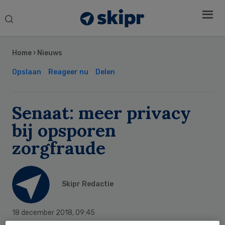
Search
this
Secondary
website
Sidebar
Home
›
Nieuws
Opslaan
Reageer nu
Delen
Senaat: meer privacy
bij opsporen
zorgfraude
Skipr Redactie
18 december 2018
,
09:45