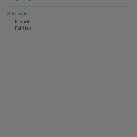
Meer over:
Fraude
Politiek
Primary
Sidebar