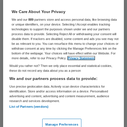
75 keer gelezen
We Care About Your Privacy
De Eerste Kamer wil meer privacy en
We and our
889
partners store and access personal data, like browsing data
informatie voor verzekerden bij het
or unique identifiers, on your device. Selecting I Accept enables tracking
technologies to support the purposes shown under we and our partners
opsporen van zorgfraude. Regerings- en
process data to provide. Selecting Reject All or withdrawing your consent will
disable them. If trackers are disabled, some content and ads you see may not
oppositiepartijen vinden het huidige
be as relevant to you. You can resurface this menu to change your choices or
withdraw consent at any time by clicking the Manage Preferences link on the
wetsvoorstel van minister Bruno Bruins
bottom of the webpage. Your choices will have effect within our Website. For
more details, refer to our Privacy Policy.
Privacy Statement
(Medische Zorg) onvoldoende en verlangen
Would you rather not? Then we only place essential and statistical cookies,
aanpassingen.
these do not record any data about you as a person
We and our partners process data to provide:
Bruins gaat nu bekijken hoe hij de senaat
Use precise geolocation data. Actively scan device characteristics for
tegemoet kan komen. De minister krijgt drie
identification. Store and/or access information on a device. Personalised
advertising and content, advertising and content measurement, audience
maanden de tijd om het plan eventueel aan
research and services development.
te passen. Desnoods komen daar nog eens
List of Partners (vendors)
drie maanden bij, meldt de Eerste Kamer.
Manage Preferences