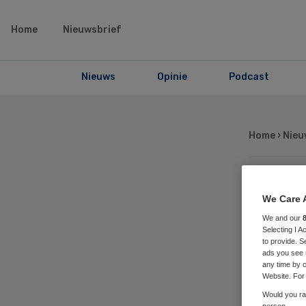
Home
Nieuwsbrief
Nieuws
Opinie
Podcast
Home
›
Nieu
Se
We Care 
We and our
no
Selecting I 
to provide. S
ads you see 
any time by c
ov
Website. For 
Would you rat