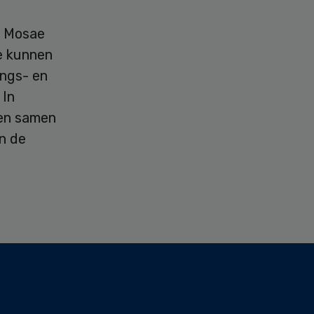
n Mosae
te kunnen
ings- en
 In
gen samen
n de