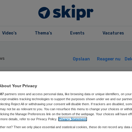
Video’s
Thema’s
Events
Vacatures
ws
Opslaan
Reageer nu
Del
vagram neemt
About Your Privacy
887
partners store and access personal data, like browsing data or unique identifiers, on your
odlijdend Mosae
Accept enables tracking technologies to support the purposes shown under we and our partne
electing Reject All or withdrawing your consent will disable them. If trackers are disabled, so
may not be as relevant to you. You can resurface this menu to change your choices or withd
licking the Manage Preferences link on the bottom of the webpage. Your choices will have eff
er
more details, refer to our Privacy Policy.
Privacy Statement
her not? Then we only place essential and statistical cookies, these do not record any data