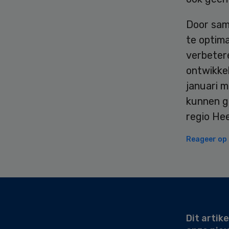
Door sam
te optima
verbeter
ontwikke
januari m
kunnen g
regio Hee
Reageer op d
Secondary
Sidebar
Dit artike