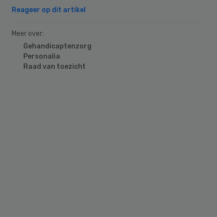
Reageer op dit artikel
Meer over:
Gehandicaptenzorg
Personalia
Raad van toezicht
Primary
Sidebar