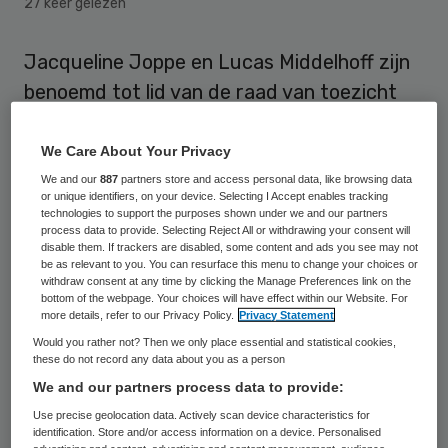
27 keer gelezen
Jacqueline Joppe en Lucas Middelhoff zijn
benoemd tot lid van de raad van toezicht
van Severinus in Veldhoven. Zij volgen
Marjolijn Daverveld en Hans Kerkkamp op,
We Care About Your Privacy
die in 2015 zijn teruggetreden.
We and our
887
partners store and access personal data, like browsing data
or unique identifiers, on your device. Selecting I Accept enables tracking
technologies to support the purposes shown under we and our partners
Jacqueline Joppe is per 1 januari begonnen
process data to provide. Selecting Reject All or withdrawing your consent will
disable them. If trackers are disabled, some content and ads you see may not
en Lucas Middelhoff per 1 mei, meldt de
be as relevant to you. You can resurface this menu to change your choices or
withdraw consent at any time by clicking the Manage Preferences link on the
gehandicaptenzorginstelling. Joppe is
bottom of the webpage. Your choices will have effect within our Website. For
more details, refer to our Privacy Policy.
Privacy Statement
voorzitter raad van bestuur van Zorggroep
Would you rather not? Then we only place essential and statistical cookies,
Elde in Boxtel en vicevoorzitter van het
these do not record any data about you as a person
bestuur van ActiZ. Zij beschikt over ruime
We and our partners process data to provide:
en uitgebreide kennis van en ervaring in de
Use precise geolocation data. Actively scan device characteristics for
identification. Store and/or access information on a device. Personalised
langdurige gezondheidszorg.