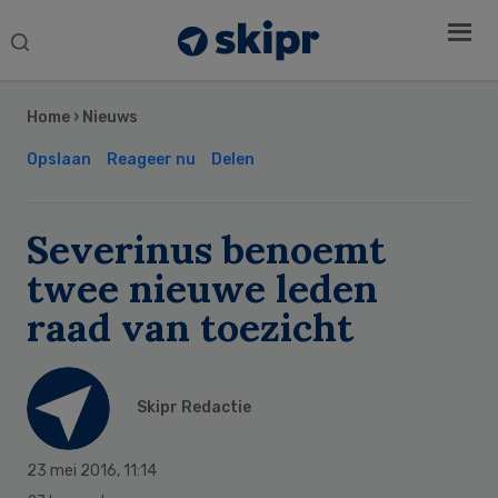
Search
this
Secondary
website
Sidebar
Home
›
Nieuws
Opslaan
Reageer nu
Delen
Severinus benoemt
twee nieuwe leden
raad van toezicht
Skipr Redactie
23 mei 2016
,
11:14