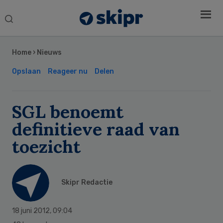
Search
this
Secondary
website
Sidebar
Home
›
Nieuws
Opslaan
Reageer nu
Delen
SGL benoemt
definitieve raad van
toezicht
Skipr Redactie
18 juni 2012
,
09:04