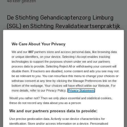
48 keer gelezen
De Stichting Gehandicaptenzorg Limburg
(SGL) en Stichting Revalidatieartsenpraktijk
(RAP) hebben een definitieve raad van
toezicht benoemd. Drie leden van de
We Care About Your Privacy
tijdelijke raad van toezicht hebben een
We and our
887
partners store and access personal data, like browsing data
or unique identifiers, on your device. Selecting I Accept enables tracking
vaste aanstelling gekregen en daarnaast
technologies to support the purposes shown under we and our partners
process data to provide. Selecting Reject All or withdrawing your consent will
zijn twee nieuwe leden benoemd. Dit
disable them. If trackers are disabled, some content and ads you see may not
hebben de organisaties zaterdag
be as relevant to you. You can resurface this menu to change your choices or
withdraw consent at any time by clicking the Manage Preferences link on the
bekendgemaakt.
bottom of the webpage. Your choices will have effect within our Website. For
more details, refer to our Privacy Policy.
Privacy Statement
Would you rather not? Then we only place essential and statistical cookies,
Vaste aanstelling
these do not record any data about you as a person
We and our partners process data to provide:
De tijdelijke raad van toezicht was sinds
Use precise geolocation data. Actively scan device characteristics for
identification. Store and/or access information on a device. Personalised
afgelopen december ingesteld na het