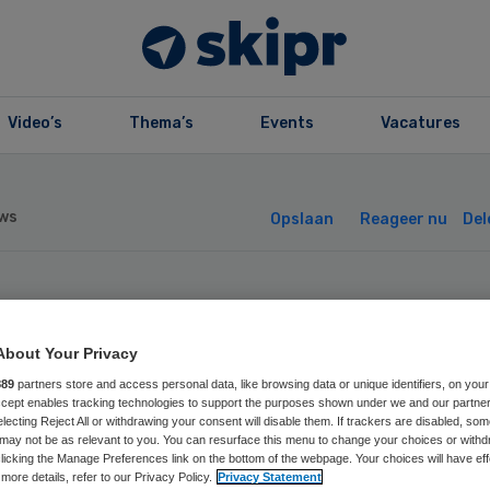
Video’s
Thema’s
Events
Vacatures
ws
Opslaan
Reageer nu
Del
nt Lucas Andreas
About Your Privacy
VG beklinken fus
889
partners store and access personal data, like browsing data or unique identifiers, on your
Accept enables tracking technologies to support the purposes shown under we and our partne
electing Reject All or withdrawing your consent will disable them. If trackers are disabled, so
may not be as relevant to you. You can resurface this menu to change your choices or withd
licking the Manage Preferences link on the bottom of the webpage. Your choices will have eff
more details, refer to our Privacy Policy.
Privacy Statement