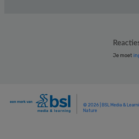
Reader
Reactie
Interactions
Je moet
in
© 2026 | BSL Media & Learn
Nature