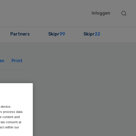
Searc
Inloggen
this
websit
Partners
Skipr
99
Skipr
22
Primary
Sidebar
en
Print
 en
ie
 device.
rs process data
me content and
raw consent at
ect within our