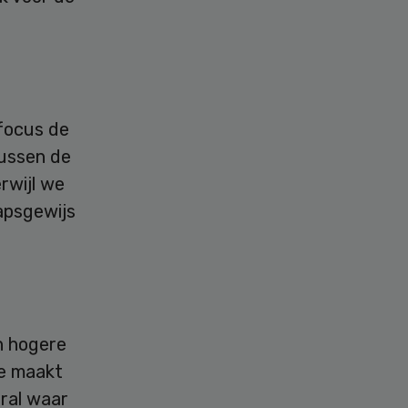
 focus de
tussen de
erwijl we
apsgewijs
n hogere
ie maakt
oral waar