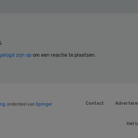
s
gelogd zijn op
om een reactie te plaatsen.
Contact
Advertere
ing
, onderdeel van
Springer
Het l