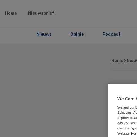
Home
Nieuwsbrief
Nieuws
Opinie
Podcast
Home
›
Nieu
Si
We Care 
OL
We and our
Selecting I 
to provide. S
ads you see 
any time by c
Website. For 