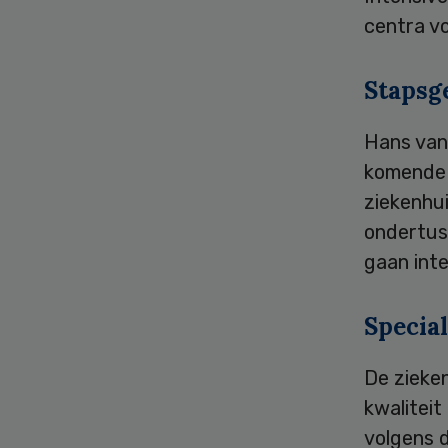
centra v
Stapsge
Hans van 
komende 
ziekenhui
ondertus
gaan inte
Special
De zieke
kwaliteit
volgens d