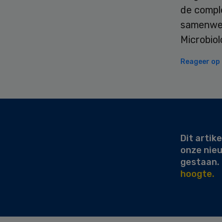
de comple
samenwerk
Microbiol
Reageer op d
Secondary
Sidebar
Dit artike
onze nie
gestaan.
hoogte.